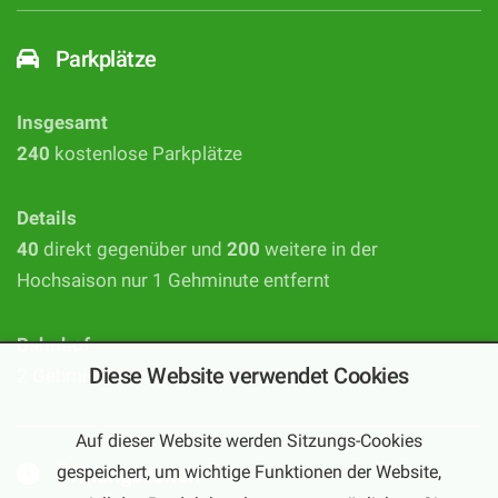
Parkplätze
Insgesamt
240
kostenlose Parkplätze
Details
40
direkt gegenüber und
200
weitere in der
Hochsaison nur 1 Gehminute entfernt
Bahnhof
Diese Website verwendet Cookies
2 Gehminuten bis zum Bahnhof Bürstadt
Auf dieser Website werden Sitzungs-Cookies
Öffnungszeiten
gespeichert, um wichtige Funktionen der Website,