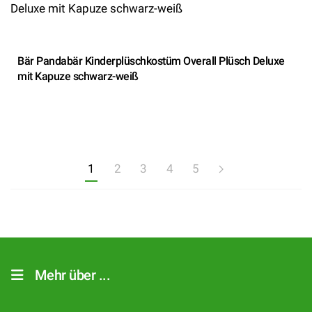
Bär Pandabär Kinderplüschkostüm Overall Plüsch Deluxe
mit Kapuze schwarz-weiß
1
2
3
4
5
Mehr über ...