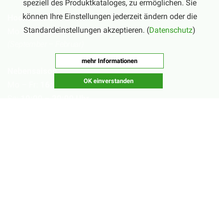
speziell des Produktkataloges, zu ermöglichen. Sie
können Ihre Einstellungen jederzeit ändern oder die
Hochsaison
Standardeinstellungen akzeptieren. (
Datenschutz
)
Mo – Sa:
10:00 – 20:00 Uhr
(September – Februar)
mehr Informationen
Nebensaison
OK einverstanden
Mo – Fr:
16:00 – 20:00 Uhr
Sa:
10:00 – 20:00 Uhr
(März – August)
Geschlossen
Nachsaisonpause:
18.02. - 14.03.2026
Sommerpause:
29.06. - 01.08.2026