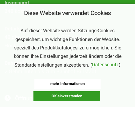
Insgesamt
240
kostenlose Parkplätze
Diese Website verwendet Cookies
Details
Auf dieser Website werden Sitzungs-Cookies
40
direkt gegenüber und
200
weitere in der
gespeichert, um wichtige Funktionen der Website,
Hochsaison nur 1 Gehminute entfernt
speziell des Produktkataloges, zu ermöglichen. Sie
können Ihre Einstellungen jederzeit ändern oder die
Bahnhof
Standardeinstellungen akzeptieren. (
Datenschutz
)
2 Gehminuten bis zum Bahnhof Bürstadt
mehr Informationen
OK einverstanden
Öffnungszeiten
Hochsaison
Mo – Sa:
10:00 – 20:00 Uhr
(September – Februar)