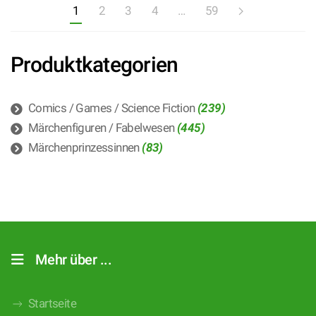
1
2
3
4
…
59
Produktkategorien
Comics / Games / Science Fiction
(239)
Märchenfiguren / Fabelwesen
(445)
Märchenprinzessinnen
(83)
Mehr über ...
Startseite