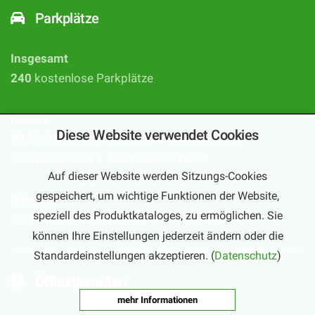
Parkplätze
Insgesamt
240
kostenlose Parkplätze
Details
Diese Website verwendet Cookies
40
direkt gegenüber und
200
weitere in der
Hochsaison nur 1 Gehminute entfernt
Auf dieser Website werden Sitzungs-Cookies
gespeichert, um wichtige Funktionen der Website,
Bahnhof
speziell des Produktkataloges, zu ermöglichen. Sie
2 Gehminuten bis zum Bahnhof Bürstadt
können Ihre Einstellungen jederzeit ändern oder die
Standardeinstellungen akzeptieren. (
Datenschutz
)
Öffnungszeiten
mehr Informationen