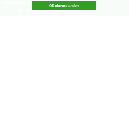
Hochsaison
OK einverstanden
Mo – Sa:
10:00 – 20:00 Uhr
(September – Februar)
Nebensaison
Mo – Fr:
16:00 – 20:00 Uhr
Sa:
10:00 – 20:00 Uhr
(März – August)
Geschlossen
Nachsaisonpause:
18.02. - 14.03.2026
Sommerpause:
29.06. - 01.08.2026