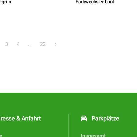
-grün
Farbwechsler bunt
3
4
…
22
resse & Anfahrt
Parkplätze
e
Insgesamt