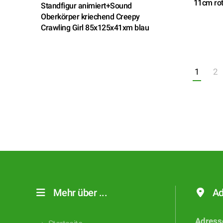
11cm rot
Standfigur animiert+Sound
Oberkörper kriechend Creepy
Crawling Girl 85x125x41xm blau
1
2
Mehr über ...
Ad
Adress