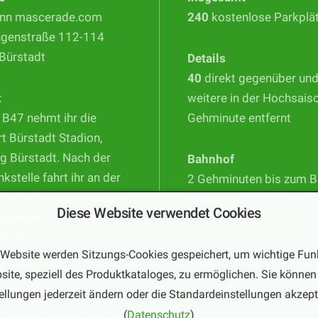
nn mascerade.com
240
kostenlose Parkplä
ngenstraße 112-114
Bürstadt
Details
40
direkt gegenüber un
t
weitere in der Hochsais
 B47 nehmt ihr die
Gehminute entfernt
t Bürstadt Stadion,
g Bürstadt. Nach der
Bahnhof
nkstelle fahrt ihr an der
2 Gehminuten bis zum 
kenden Vorfahrtstrasse
Bürstadt
Diese Website verwendet Cookies
geradeaus. Ihr seid
 in der
 Website werden Sitzungs-Cookies gespeichert, um wichtige Fun
ngenstrasse.
site, speziell des Produktkataloges, zu ermöglichen. Sie können 
ellungen jederzeit ändern oder die Standardeinstellungen akzept
usnummer 112-114 liegt
(
Datenschutz
)