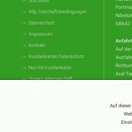
Startseite
Fortma
Allg. Geschäftsbedingungen
Nibelu
Datenschutz
68642 
Impressum
Anfahr
Kontakt
Auf der
Kundenkarten Datenschutz
Ausfahr
Richtun
Nur mit Kundenkarte
Aral-Ta
Unser Ladengeschäft
abknic
Unser Team
weiter 
bereits
Auf dieser
Nibelu
Web
Einst
Die Ha