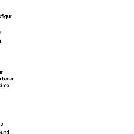
ur
rbener
eime