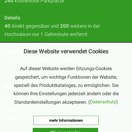
240
kostenlose Parkplätze
Details
40
direkt gegenüber und
200
weitere in der
Hochsaison nur 1 Gehminute entfernt
Diese Website verwendet Cookies
Bahnhof
2 Gehminuten bis zum Bahnhof Bürstadt
Auf dieser Website werden Sitzungs-Cookies
gespeichert, um wichtige Funktionen der Website,
Öffnungszeiten
speziell des Produktkataloges, zu ermöglichen. Sie
können Ihre Einstellungen jederzeit ändern oder die
Standardeinstellungen akzeptieren. (
Datenschutz
)
Hochsaison
Mo – Sa:
10:00 – 20:00 Uhr
(September – Februar)
mehr Informationen