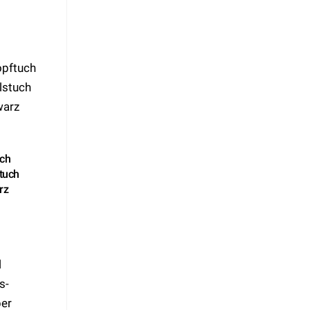
uch
tuch
rz