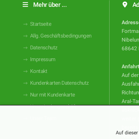
Mehr über ...
Ad
Adress
Startseite
Fortma
Allg. Geschäftsbedingungen
Nibelu
Datenschutz
68642 
Impressum
Anfahr
Kontakt
Auf der
Kundenkarten Datenschutz
Ausfahr
Richtun
Nur mit Kundenkarte
Aral-Ta
Unser Ladengeschäft
abknic
Unser Team
weiter 
bereits
Auf dieser
Nibelu