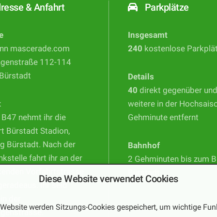
resse & Anfahrt
Parkplätze
e
Insgesamt
nn mascerade.com
240
kostenlose Parkplä
ngenstraße 112-114
Bürstadt
Details
40
direkt gegenüber un
t
weitere in der Hochsais
 B47 nehmt ihr die
Gehminute entfernt
t Bürstadt Stadion,
g Bürstadt. Nach der
Bahnhof
nkstelle fahrt ihr an der
2 Gehminuten bis zum 
kenden Vorfahrtstrasse
Bürstadt
Diese Website verwendet Cookies
geradeaus. Ihr seid
 in der
 Website werden Sitzungs-Cookies gespeichert, um wichtige Fun
ngenstrasse.