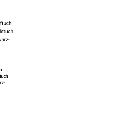
h
tuch
rz-