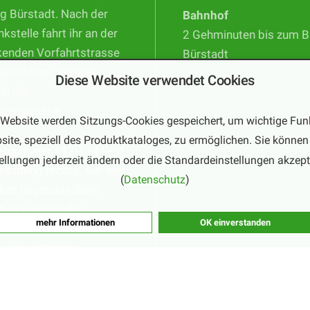
g Bürstadt. Nach der
Bahnhof
nkstelle fahrt ihr an der
2 Gehminuten bis zum 
kenden Vorfahrtstrasse
Bürstadt
geradeaus. Ihr seid
Diese Website verwendet Cookies
 in der
ngenstrasse.
 Website werden Sitzungs-Cookies gespeichert, um wichtige Fun
site, speziell des Produktkataloges, zu ermöglichen. Sie können 
usnummer 112-114 liegt
ellungen jederzeit ändern oder die Standardeinstellungen akzept
trichtung rechts. Auf der
(
Datenschutz
)
er liegenden Seite
t sich ein großer
mehr Informationen
OK einverstanden
tz. In der Hochsaison
wir zusätzliche
glichkeiten aus.