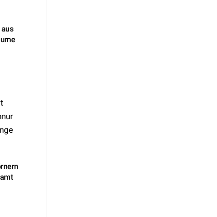
 aus
blume
örnern
Samt