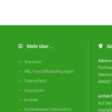
Mehr über ...
Ad
Adress
Startseite
Fortma
Allg. Geschäftsbedingungen
Nibelu
Datenschutz
68642 
Impressum
Anfahr
Kontakt
Auf der
Kundenkarten Datenschutz
Ausfahr