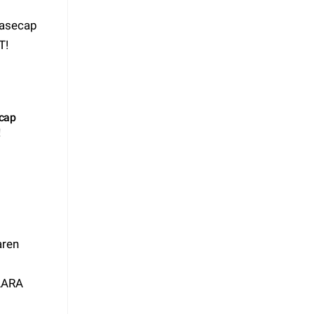
cap
!