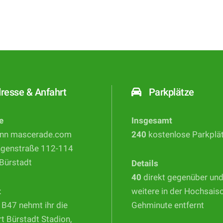
resse & Anfahrt
Parkplätze
e
Insgesamt
nn mascerade.com
240
kostenlose Parkplä
ngenstraße 112-114
Bürstadt
Details
40
direkt gegenüber un
t
weitere in der Hochsais
 B47 nehmt ihr die
Gehminute entfernt
t Bürstadt Stadion,