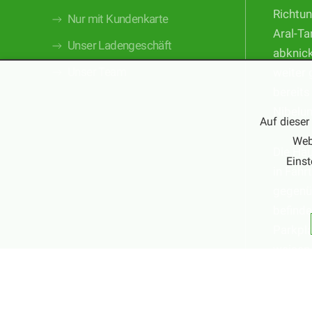
Richtun
Nur mit Kundenkarte
Aral-Ta
Unser Ladengeschäft
abknic
Unser Team
weiter 
bereits
Nibelu
Auf dieser
Web
Die Ha
Einst
in Fahr
gegenüb
befinde
Parkpla
weisen 
Parkmö