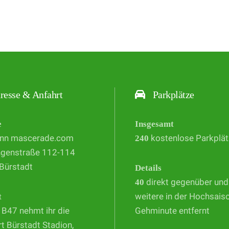
resse & Anfahrt
Parkplätze
e
Insgesamt
nn mascerade.com
240
kostenlose Parkplät
ngenstraße 112-114
Bürstadt
Details
40
direkt gegenüber un
t
weitere in der Hochsais
 B47 nehmt ihr die
Gehminute entfernt
t Bürstadt Stadion,