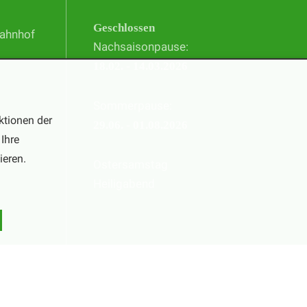
Geschlossen
Bahnhof
Nachsaisonpause:
18.02. - 14.03.2026
Sommerpause:
ktionen der
29.06. - 01.08.2026
Ihre
ieren.
Ostersamstag
Heiligabend