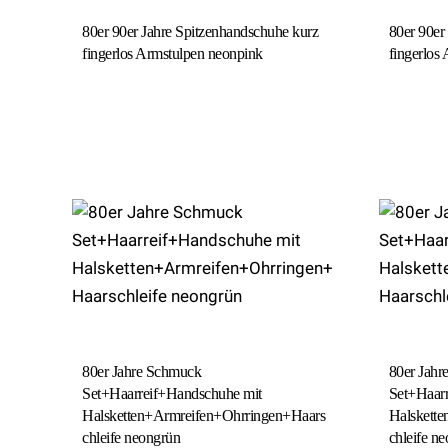
80er 90er Jahre Spitzenhandschuhe kurz
80er 90er
fingerlos Armstulpen neonpink
fingerlos
80er Jahre Schmuck
80er Jah
Set+Haarreif+Handschuhe mit
Set+Haar
Halsketten+Armreifen+Ohrringen+Haars
Halskett
chleife neongrün
chleife n