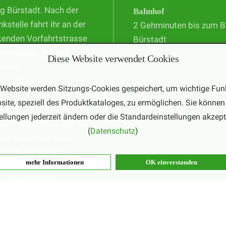
g Bürstadt. Nach der
Bahnhof
nkstelle fahrt ihr an der
2 Gehminuten bis zum 
kenden Vorfahrtstrasse
Bürstadt
geradeaus. Ihr seid
Diese Website verwendet Cookies
 in der
ngenstrasse.
 Website werden Sitzungs-Cookies gespeichert, um wichtige Fun
site, speziell des Produktkataloges, zu ermöglichen. Sie können 
usnummer 112-114 liegt
ellungen jederzeit ändern oder die Standardeinstellungen akzept
trichtung rechts. Auf der
(
Datenschutz
)
er liegenden Seite
t sich ein großer
mehr Informationen
OK einverstanden
tz. In der Hochsaison
wir zusätzliche
glichkeiten aus.