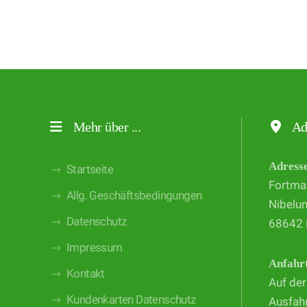
Mehr über ...
Ad
Adress
Startseite
Fortma
Allg. Geschäftsbedingungen
Nibelu
Datenschutz
68642 
Impressum
Anfahr
Kontakt
Auf der
Kundenkarten Datenschutz
Ausfahr