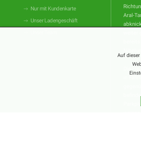
Richtun
Nur mit Kundenkarte
Aral-Ta
Unser Ladengeschäft
abknic
Unser Team
weiter 
bereits
Nibelu
Auf dieser
Web
Die Ha
Einst
in Fahr
gegenüb
befinde
Parkpla
weisen 
Parkmö