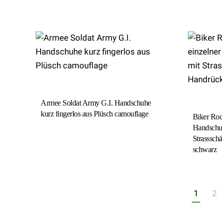
Armee Soldat Army G.I. Handschuhe
kurz fingerlos aus Plüsch camouflage
Biker Roc
Handschuh
Strasssch
schwarz
1
2