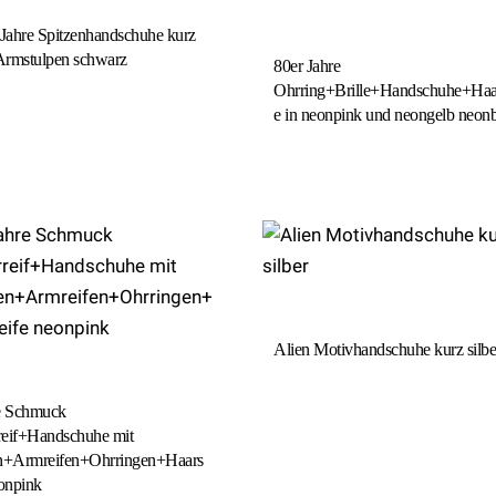
 Jahre Spitzenhandschuhe kurz
 Armstulpen schwarz
80er Jahre
Ohrring+Brille+Handschuhe+Haa
e in neonpink und neongelb neon
Alien Motivhandschuhe kurz silbe
re Schmuck
reif+Handschuhe mit
en+Armreifen+Ohrringen+Haars
eonpink