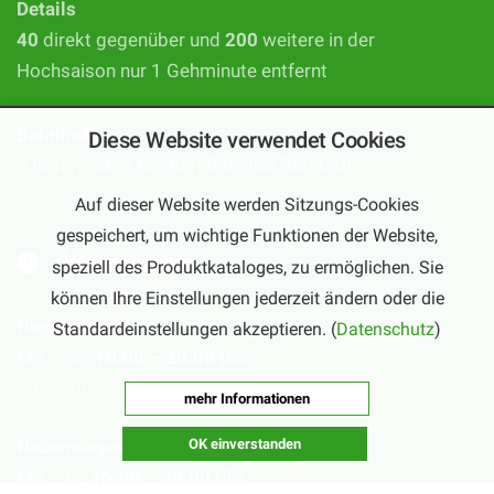
Details
40
direkt gegenüber und
200
weitere in der
Hochsaison nur 1 Gehminute entfernt
Bahnhof
Diese Website verwendet Cookies
2 Gehminuten bis zum Bahnhof Bürstadt
Auf dieser Website werden Sitzungs-Cookies
gespeichert, um wichtige Funktionen der Website,
Öffnungszeiten
speziell des Produktkataloges, zu ermöglichen. Sie
können Ihre Einstellungen jederzeit ändern oder die
Hochsaison
Standardeinstellungen akzeptieren. (
Datenschutz
)
Mo – Sa:
10:00 – 20:00 Uhr
(September – Februar)
mehr Informationen
OK einverstanden
Nebensaison
Mo – Fr:
16:00 – 20:00 Uhr