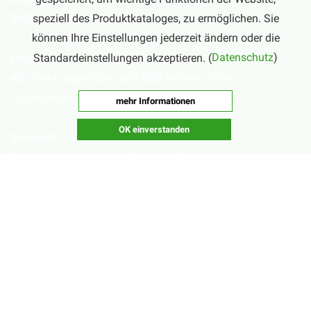
speziell des Produktkataloges, zu ermöglichen. Sie
240
kostenlose Parkplätze
können Ihre Einstellungen jederzeit ändern oder die
Standardeinstellungen akzeptieren. (
Datenschutz
)
Details
40
direkt gegenüber und
200
weitere in der
Hochsaison nur 1 Gehminute entfernt
mehr Informationen
OK einverstanden
Bahnhof
2 Gehminuten bis zum Bahnhof Bürstadt
Öffnungszeiten
Hochsaison
Mo – Sa:
10:00 – 20:00 Uhr
(September – Februar)