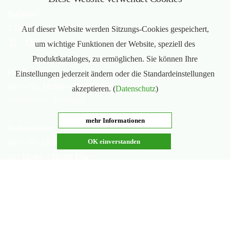
Bahnhof
2 Gehminuten bis zum Bahnhof Bürstadt
Auf dieser Website werden Sitzungs-Cookies gespeichert,
Öffnungszeiten
um wichtige Funktionen der Website, speziell des
Produktkataloges, zu ermöglichen. Sie können Ihre
Hochsaison
Einstellungen jederzeit ändern oder die Standardeinstellungen
Mo – Sa:
10:00 – 20:00 Uhr
akzeptieren. (
Datenschutz
)
(September – Februar)
mehr Informationen
Nebensaison
Mo – Fr:
16:00 – 20:00 Uhr
OK einverstanden
Sa:
10:00 – 20:00 Uhr
(März – August)
Geschlossen
Nachsaisonpause:
18.02. - 14.03.2026