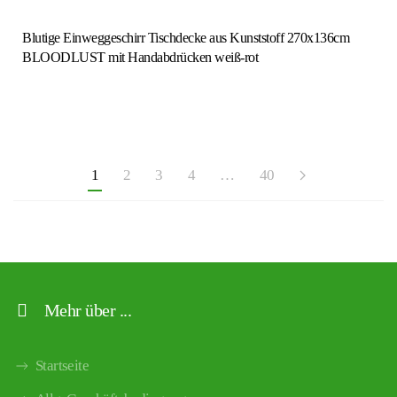
Blutige Einweggeschirr Tischdecke aus Kunststoff 270x136cm
BLOODLUST mit Handabdrücken weiß-rot
1
2
3
4
…
40
Mehr über ...
Startseite