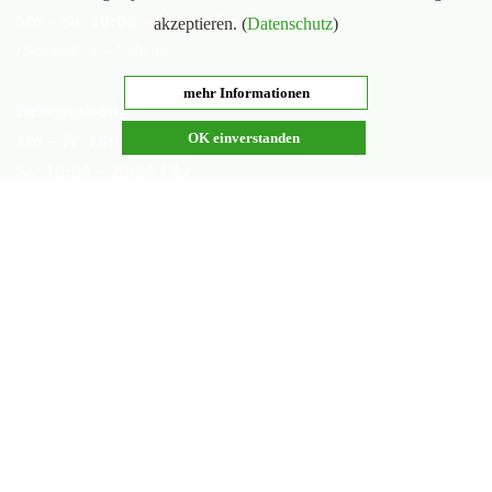
Mo – Sa:
10:00 – 20:00 Uhr
akzeptieren. (
Datenschutz
)
(September – Februar)
mehr Informationen
Nebensaison
OK einverstanden
Mo – Fr:
16:00 – 20:00 Uhr
Sa:
10:00 – 20:00 Uhr
(März – August)
Geschlossen
Nachsaisonpause:
18.02. - 14.03.2026
Sommerpause:
29.06. - 01.08.2026
Ostersamstag