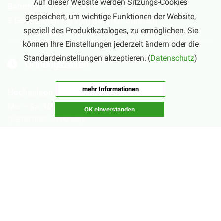
Auf dieser Website werden Sitzungs-Cookies
Bahnhof
gespeichert, um wichtige Funktionen der Website,
2 Gehminuten bis zum Bahnhof Bürstadt
speziell des Produktkataloges, zu ermöglichen. Sie
können Ihre Einstellungen jederzeit ändern oder die
Standardeinstellungen akzeptieren. (
Datenschutz
)
Öffnungszeiten
mehr Informationen
Hochsaison
Mo – Sa:
10:00 – 20:00 Uhr
OK einverstanden
(September – Februar)
Nebensaison
Mo – Fr:
16:00 – 20:00 Uhr
Sa:
10:00 – 20:00 Uhr
(März – August)
Geschlossen