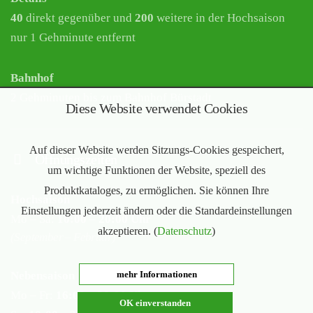
40
direkt gegenüber und
200
weitere in der Hochsaison
nur 1 Gehminute entfernt
Bahnhof
2 Gehminuten bis zum Bahnhof Bürstadt
Diese Website verwendet Cookies
Auf dieser Website werden Sitzungs-Cookies gespeichert,
Öffnungszeiten
um wichtige Funktionen der Website, speziell des
Produktkataloges, zu ermöglichen. Sie können Ihre
Hochsaison
Einstellungen jederzeit ändern oder die Standardeinstellungen
Mo – Sa:
10:00 – 20:00 Uhr
akzeptieren. (
Datenschutz
)
(September – Februar)
Nebensaison
mehr Informationen
Mo – Fr:
16:00 – 20:00 Uhr
OK einverstanden