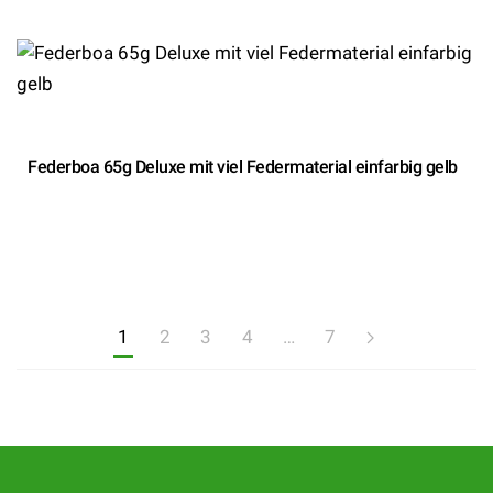
Federboa 65g Deluxe mit viel Federmaterial einfarbig gelb
1
2
3
4
…
7