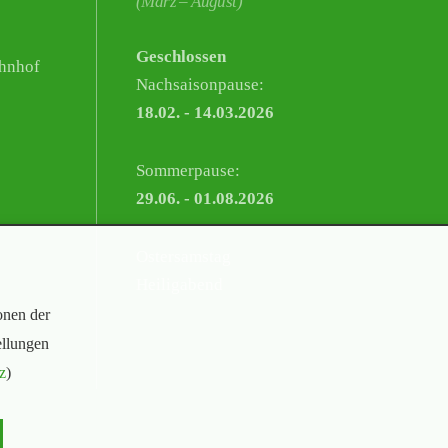
(März – August)
Geschlossen
hnhof
Nachsaisonpause:
18.02. - 14.03.2026
Sommerpause:
29.06. - 01.08.2026
Ostersamstag
Heiligabend
onen der
ellungen
z
)