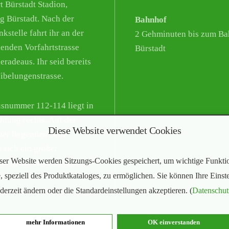
t Bürstadt Stadion,
g Bürstadt. Nach der
Bahnhof
kstelle fahrt ihr an der
2 Gehminuten bis zum Ba
enden Vorfahrtstrasse
Bürstadt
eradeaus. Ihr seid bereits
Nibelungenstrasse.
snummer 112-114 liegt in
chtung rechts. Auf der
Diese Website verwendet Cookies
er liegenden Seite
t sich ein großer
ser Website werden Sitzungs-Cookies gespeichert, um wichtige Funkti
tz. In der Hochsaison
, speziell des Produktkataloges, zu ermöglichen. Sie können Ihre Einst
wir zusätzliche
ederzeit ändern oder die Standardeinstellungen akzeptieren. (
Datenschut
lichkeiten aus.
mehr Informationen
OK einverstanden