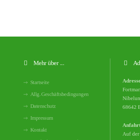
Mehr über ...
Ad
Adress
Startseite
Fortma
Allg. Geschäftsbedingungen
Nibelun
Datenschutz
68642 B
Impressum
Anfahr
Kontakt
Auf der