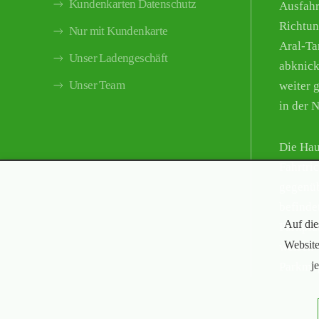
Kundenkarten Datenschutz
Ausfahr
Richtun
Nur mit Kundenkarte
Aral-Tan
Unser Ladengeschäft
abknick
Unser Team
weiter g
in der 
Die Hau
Fahrtri
gegenüb
befinde
Auf die
Parkpla
Website
weisen 
j
Parkmög