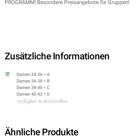
PROGRAMM! Besondere Preisangebote für Gruppen!
–
(043475233825/DA1331LTA-
043475233832/DA1331LTB-
043475233849/DA1331LTC-
043475233856/DA1331LTD Kategorie: ) – Dancin‘
GmbH
Zusätzliche Informationen
Damen 34-36 = A
Damen 36-38 = B
Damen 38-40 = C
Damen 40-42 = D
verfügbar in den Größen
Ähnliche Produkte