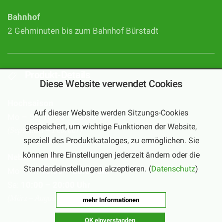
Bahnhof
2 Gehminuten bis zum Bahnhof Bürstadt
Produkt-Details
Diese Website verwendet Cookies
Hochsaison
Auf dieser Website werden Sitzungs-Cookies
Mo – Sa:
10:00 – 20:00 Uhr
gespeichert, um wichtige Funktionen der Website,
(September – Februar)
speziell des Produktkataloges, zu ermöglichen. Sie
können Ihre Einstellungen jederzeit ändern oder die
Nebensaison
Standardeinstellungen akzeptieren. (
Datenschutz
)
Mo – Fr:
16:00 – 20:00 Uhr
Sa:
10:00 – 20:00 Uhr
(März – August)
mehr Informationen
OK einverstanden