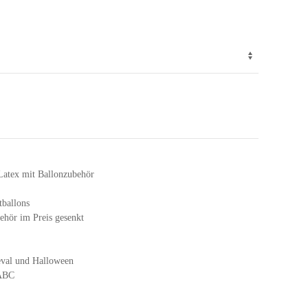
 Latex mit Ballonzubehör
tballons
hör im Preis gesenkt
eval und Halloween
 ABC