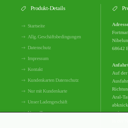
Produkt-Details
Pro
Adress
Startseite
Fortma
Allg. Geschäftsbedingungen
Nibelun
Datenschutz
68642 B
Impressum
Anfahr
Kontakt
Auf der
Kundenkarten Datenschutz
Ausfahr
Richtun
Nur mit Kundenkarte
Aral-Tan
Unser Ladengeschäft
abknick
Unser Team
weiter g
in der 