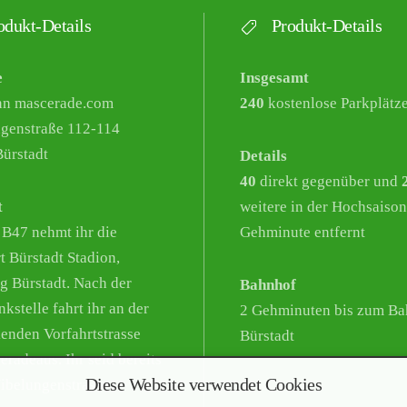
dukt-Details
Produkt-Details
e
Insgesamt
nn mascerade.com
240
kostenlose Parkplätz
genstraße 112-114
ürstadt
Details
40
direkt gegenüber und
t
weitere in der Hochsaison
 B47 nehmt ihr die
Gehminute entfernt
t Bürstadt Stadion,
g Bürstadt. Nach der
Bahnhof
kstelle fahrt ihr an der
2 Gehminuten bis zum Ba
enden Vorfahrtstrasse
Bürstadt
eradeaus. Ihr seid bereits
Diese Website verwendet Cookies
Nibelungenstrasse.