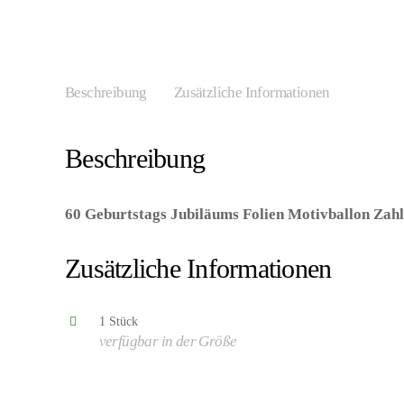
Beschreibung
Zusätzliche Informationen
Beschreibung
60 Geburtstags Jubiläums Folien Motivballon Zah
071444495448/FO49548Q – Kategorie/Suche: – Herst
Zusätzliche Informationen
1 Stück
verfügbar in der Größe