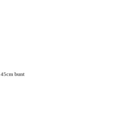
t 45cm bunt
– (ARTIKEL/REFERNZ: