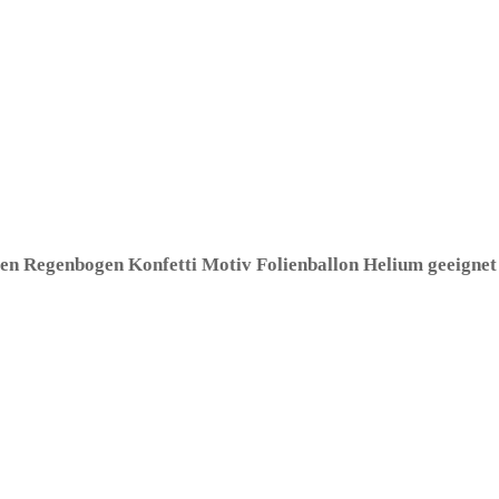
len Regenbogen Konfetti Motiv Folienballon Helium geeigne
eller: Folat BV)