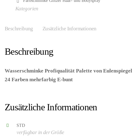
Farbschminke Glitzer Haar- und Bodyspray
Kategorien
Beschreibung
Zusätzliche Informationen
Beschreibung
Wasserschminke Profiqualität Palette von Eulenspiegel
waffenzubehör
24 Farben mehrfarbig E-bunt
– (ARTIKEL/REFERNZ:
4028362224007/EU224007 – Kategorie/Suche: –
tools
Hersteller: Eulenspiegel GmbH)
Zusätzliche Informationen
STD
verfügbar in der Größe