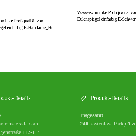
Wasserschminke Profiqualität vo
Eulenspiegel einfarbig E-Schwar
minke Profiqualität von
gel einfarbig E-Hautfarbe_Hell
dukt-Details
Produkt-Details
e
Insgesamt
nn mascerade.com
240
kostenlose Parkplätz
genstraße 112-114