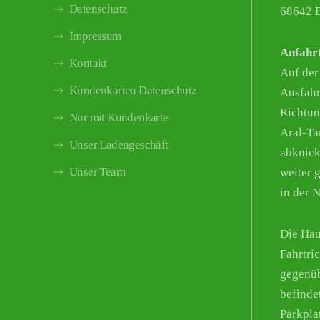
Datenschutz
68642 B
Impressum
Anfahr
Kontakt
Auf der
Kundenkarten Datenschutz
Ausfahr
Richtun
Nur mit Kundenkarte
Aral-Tan
Unser Ladengeschäft
abknick
Unser Team
weiter g
in der 
Die Hau
Fahrtri
gegenüb
befinde
Parkpla