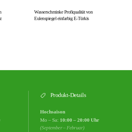
n
Wasserschminke Profiqualität von
z
Eulenspiegel einfarbig E-Türkis
Produkt-Details
Hochsaison
e
Mo – Sa:
10:00 – 20:00 Uhr
(September – Februar)