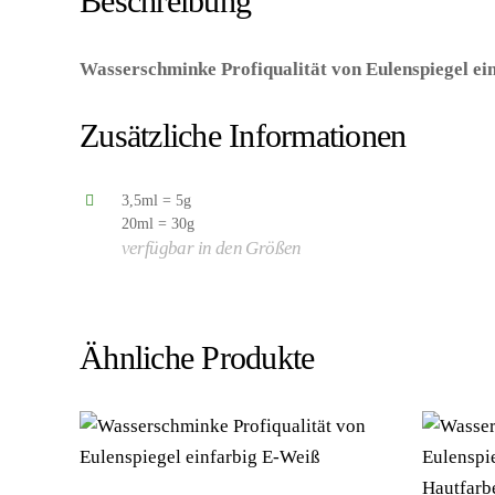
Beschreibung
Wasserschminke Profiqualität von Eulenspiegel ei
Kategorie/Suche: – Hersteller: Eulenspiegel GmbH)
Zusätzliche Informationen
3,5ml = 5g
20ml = 30g
verfügbar in den Größen
Ähnliche Produkte