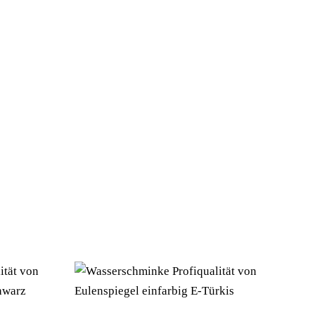
/EU353448-4028362183441/EU183441 –