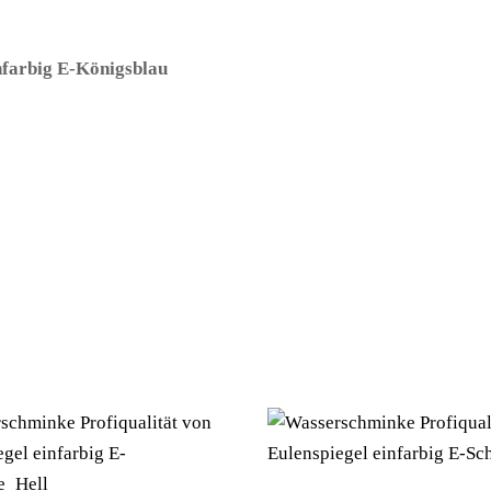
nfarbig E-Königsblau
– (ARTIKEL/REFERNZ: 4028362353448