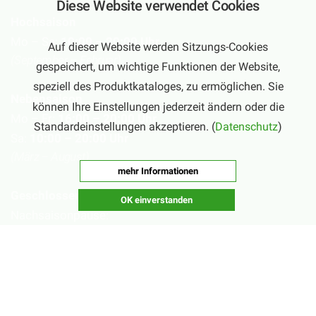
Diese Website verwendet Cookies
Hochsaison
Mo – Sa:
10:00 – 20:00 Uhr
Auf dieser Website werden Sitzungs-Cookies
(September – Februar)
gespeichert, um wichtige Funktionen der Website,
speziell des Produktkataloges, zu ermöglichen. Sie
Nebensaison
können Ihre Einstellungen jederzeit ändern oder die
Mo – Fr:
16:00 – 20:00 Uhr
Standardeinstellungen akzeptieren. (
Datenschutz
)
Sa:
10:00 – 20:00 Uhr
(März – August)
mehr Informationen
Geschlossen
OK einverstanden
Nachsaisonpause:
18.02. - 14.03.2026
Sommerpause:
29.06. - 01.08.2026