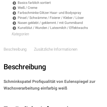
Basics farblich sortiert
Weiß / Creme
Farbschminke Glitzer Haar- und Bodyspray
Pinsel / Schwämme / Fixierer / Kleber / Löser
Nasen geklebt / geklemmt / mit Gummiband
Kunstblut / Wunden / Latexmilch / Effektwachs
Kategorien
Beschreibung
Zusätzliche Informationen
Beschreibung
Schminkspatel Profiqualität von Eulenspiegel zur
Wachsverarbeitung einfarbig weiß
–
(ARTIKEL/REFERNZ: 4028362419915/EU419915 –
Kategorie/Suche: – Hersteller: Eulenspiegel GmbH)