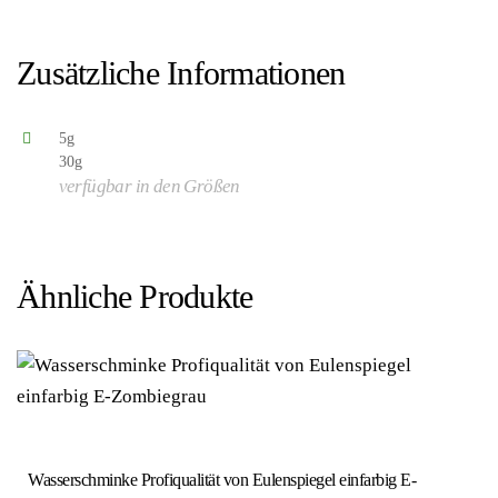
4028362423059/EU423059-4028362435502/EU435502 –
Kategorie/Suche: – Hersteller: Eulenspiegel GmbH)
Zusätzliche Informationen
5g
30g
verfügbar in den Größen
Ähnliche Produkte
Wasserschminke Profiqualität von Eulenspiegel einfarbig E-