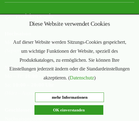
Produkt-Details
Diese Website verwendet Cookies
Hochsaison
Auf dieser Website werden Sitzungs-Cookies gespeichert,
Mo – Sa:
10:00 – 20:00 Uhr
(September – Februar)
um wichtige Funktionen der Website, speziell des
Produktkataloges, zu ermöglichen. Sie können Ihre
Nebensaison
Einstellungen jederzeit ändern oder die Standardeinstellungen
Mo – Fr:
16:00 – 20:00 Uhr
akzeptieren. (
Datenschutz
)
Sa:
10:00 – 20:00 Uhr
(März – August)
mehr Informationen
Geschlossen
OK einverstanden
Nachsaisonpause:
18.02. - 14.03.2026