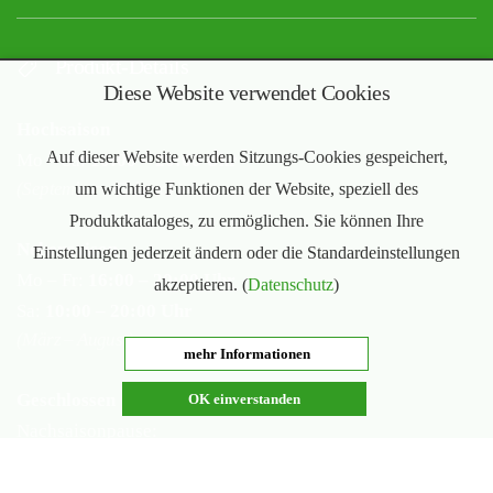
Produkt-Details
Diese Website verwendet Cookies
Hochsaison
Auf dieser Website werden Sitzungs-Cookies gespeichert,
Mo – Sa:
10:00 – 20:00 Uhr
(September – Februar)
um wichtige Funktionen der Website, speziell des
Produktkataloges, zu ermöglichen. Sie können Ihre
Nebensaison
Einstellungen jederzeit ändern oder die Standardeinstellungen
Mo – Fr:
16:00 – 20:00 Uhr
akzeptieren. (
Datenschutz
)
Sa:
10:00 – 20:00 Uhr
(März – August)
mehr Informationen
Geschlossen
OK einverstanden
Nachsaisonpause:
18.02. - 14.03.2026