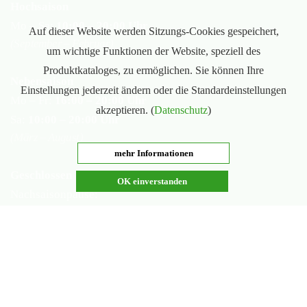
Hochsaison
Mo – Sa:
10:00 – 20:00 Uhr
Auf dieser Website werden Sitzungs-Cookies gespeichert,
(September – Februar)
um wichtige Funktionen der Website, speziell des
Produktkataloges, zu ermöglichen. Sie können Ihre
Nebensaison
Einstellungen jederzeit ändern oder die Standardeinstellungen
Mo – Fr:
16:00 – 20:00 Uhr
akzeptieren. (
Datenschutz
)
Sa:
10:00 – 20:00 Uhr
(März – August)
mehr Informationen
Geschlossen
OK einverstanden
Nachsaisonpause:
18.02. - 14.03.2026
Sommerpause:
29.06. - 01.08.2026