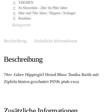
THEMEN
Its Showtime - 20er bis 90er Jahre
60er und 70er Jahre / Hippies / Schlager
Kostüme
Kategorien
Beschreibung
Zusätzliche Informationen
Beschreibung
70er Jahre Hippiegirl Hemd Bluse Tunika Batik mit
Zipfeln hinten geschnürt PINK pink-rosa
–
(ARTIKEL/REFERNZ: 5050175121296/JD12129-
5050175121319/JD12131 – Kategorie/Suche: – Hersteller:
Cleopatra Trading Limited)
Zusätzliche Informationen