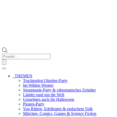
Products
search
THEMEN
Trachtenfest Oktober-Party
Im Wilden Westen
Steampunk-Party & viktorianisches Zeitalter
Länder rund um die Welt
Gruseliges auch für Halloween
Piraten-Party
Von Rittern, Edelleuten & einfachem Volk
Märchen, Comics, Games & Science Fiction