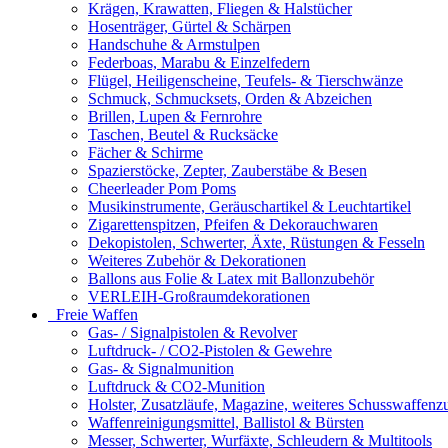
Krägen, Krawatten, Fliegen & Halstücher
Hosenträger, Gürtel & Schärpen
Handschuhe & Armstulpen
Federboas, Marabu & Einzelfedern
Flügel, Heiligenscheine, Teufels- & Tierschwänze
Schmuck, Schmucksets, Orden & Abzeichen
Brillen, Lupen & Fernrohre
Taschen, Beutel & Rucksäcke
Fächer & Schirme
Spazierstöcke, Zepter, Zauberstäbe & Besen
Cheerleader Pom Poms
Musikinstrumente, Geräuschartikel & Leuchtartikel
Zigarettenspitzen, Pfeifen & Dekorauchwaren
Dekopistolen, Schwerter, Äxte, Rüstungen & Fesseln
Weiteres Zubehör & Dekorationen
Ballons aus Folie & Latex mit Ballonzubehör
VERLEIH-Großraumdekorationen
Freie Waffen
Gas- / Signalpistolen & Revolver
Luftdruck- / CO2-Pistolen & Gewehre
Gas- & Signalmunition
Luftdruck & CO2-Munition
Holster, Zusatzläufe, Magazine, weiteres Schusswaffenz
Waffenreinigungsmittel, Ballistol & Bürsten
Messer, Schwerter, Wurfäxte, Schleudern & Multitools