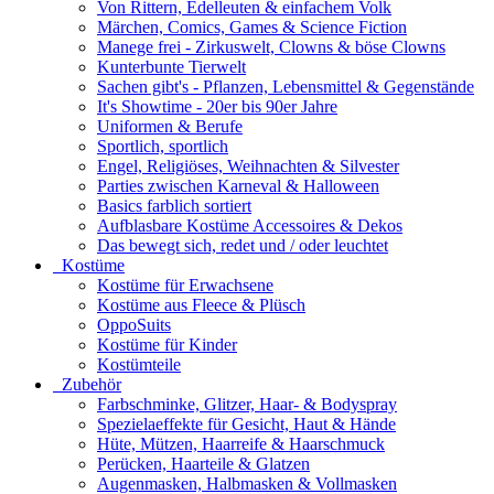
Von Rittern, Edelleuten & einfachem Volk
Märchen, Comics, Games & Science Fiction
Manege frei - Zirkuswelt, Clowns & böse Clowns
Kunterbunte Tierwelt
Sachen gibt's - Pflanzen, Lebensmittel & Gegenstände
It's Showtime - 20er bis 90er Jahre
Uniformen & Berufe
Sportlich, sportlich
Engel, Religiöses, Weihnachten & Silvester
Parties zwischen Karneval & Halloween
Basics farblich sortiert
Aufblasbare Kostüme Accessoires & Dekos
Das bewegt sich, redet und / oder leuchtet
Kostüme
Kostüme für Erwachsene
Kostüme aus Fleece & Plüsch
OppoSuits
Kostüme für Kinder
Kostümteile
Zubehör
Farbschminke, Glitzer, Haar- & Bodyspray
Spezielaeffekte für Gesicht, Haut & Hände
Hüte, Mützen, Haarreife & Haarschmuck
Perücken, Haarteile & Glatzen
Augenmasken, Halbmasken & Vollmasken