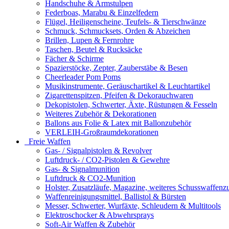
Handschuhe & Armstulpen
Federboas, Marabu & Einzelfedern
Flügel, Heiligenscheine, Teufels- & Tierschwänze
Schmuck, Schmucksets, Orden & Abzeichen
Brillen, Lupen & Fernrohre
Taschen, Beutel & Rucksäcke
Fächer & Schirme
Spazierstöcke, Zepter, Zauberstäbe & Besen
Cheerleader Pom Poms
Musikinstrumente, Geräuschartikel & Leuchtartikel
Zigarettenspitzen, Pfeifen & Dekorauchwaren
Dekopistolen, Schwerter, Äxte, Rüstungen & Fesseln
Weiteres Zubehör & Dekorationen
Ballons aus Folie & Latex mit Ballonzubehör
VERLEIH-Großraumdekorationen
Freie Waffen
Gas- / Signalpistolen & Revolver
Luftdruck- / CO2-Pistolen & Gewehre
Gas- & Signalmunition
Luftdruck & CO2-Munition
Holster, Zusatzläufe, Magazine, weiteres Schusswaffenz
Waffenreinigungsmittel, Ballistol & Bürsten
Messer, Schwerter, Wurfäxte, Schleudern & Multitools
Elektroschocker & Abwehrsprays
Soft-Air Waffen & Zubehör