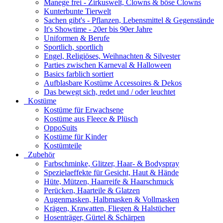
Manege frei - Zirkuswelt, Clowns & böse Clowns
Kunterbunte Tierwelt
Sachen gibt's - Pflanzen, Lebensmittel & Gegenstände
It's Showtime - 20er bis 90er Jahre
Uniformen & Berufe
Sportlich, sportlich
Engel, Religiöses, Weihnachten & Silvester
Parties zwischen Karneval & Halloween
Basics farblich sortiert
Aufblasbare Kostüme Accessoires & Dekos
Das bewegt sich, redet und / oder leuchtet
Kostüme
Kostüme für Erwachsene
Kostüme aus Fleece & Plüsch
OppoSuits
Kostüme für Kinder
Kostümteile
Zubehör
Farbschminke, Glitzer, Haar- & Bodyspray
Spezielaeffekte für Gesicht, Haut & Hände
Hüte, Mützen, Haarreife & Haarschmuck
Perücken, Haarteile & Glatzen
Augenmasken, Halbmasken & Vollmasken
Krägen, Krawatten, Fliegen & Halstücher
Hosenträger, Gürtel & Schärpen