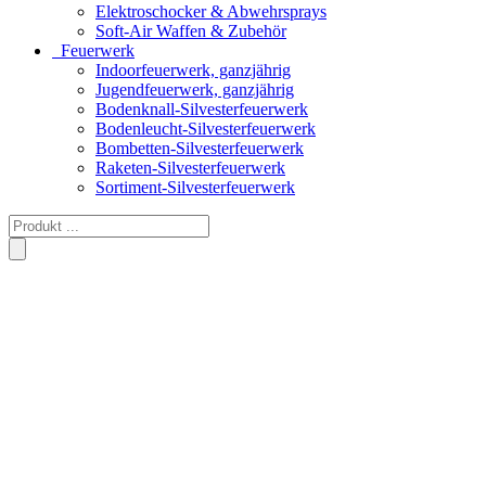
Elektroschocker & Abwehrsprays
Soft-Air Waffen & Zubehör
Feuerwerk
Indoorfeuerwerk, ganzjährig
Jugendfeuerwerk, ganzjährig
Bodenknall-Silvesterfeuerwerk
Bodenleucht-Silvesterfeuerwerk
Bombetten-Silvesterfeuerwerk
Raketen-Silvesterfeuerwerk
Sortiment-Silvesterfeuerwerk
Products
search