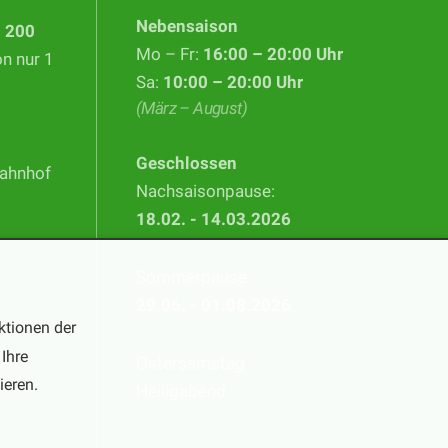
Nebensaison
d
200
Mo – Fr:
16:00 – 20:00 Uhr
on nur 1
Sa:
10:00 – 20:00 Uhr
(März – August)
Geschlossen
Bahnhof
Nachsaisonpause:
18.02. - 14.03.2026
Sommerpause:
29.06. - 01.08.2026
ktionen der
Ihre
Ostersamstag
ieren.
Heiligabend