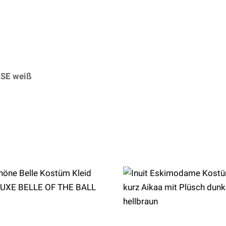
RSE weiß
– (ARTIKEL/REFERNZ: 714718259529/LA83050
Hersteller: Leg Avenue Europe)