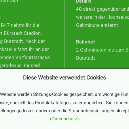
Bürstadt
Details
40
direkt gegenüber un
t
weitere in der Hochsais
 B47 nehmt ihr die
Gehminute entfernt
t Bürstadt Stadion,
g Bürstadt. Nach der
Bahnhof
nkstelle fahrt ihr an der
2 Gehminuten bis zum 
kenden Vorfahrtstrasse
Bürstadt
geradeaus. Ihr seid
 in der
Diese Website verwendet Cookies
ngenstrasse.
 Website werden Sitzungs-Cookies gespeichert, um wichtige Fun
usnummer 112-114 liegt
site, speziell des Produktkataloges, zu ermöglichen. Sie können 
trichtung rechts. Auf der
ellungen jederzeit ändern oder die Standardeinstellungen akzept
er liegenden Seite
(
Datenschutz
)
t sich ein großer