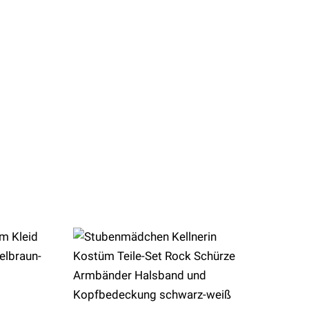
S/M-714718259536/LA83050M/L-