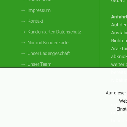
68642 
Impressum
Anfahr
Kontakt
Auf der
Kundenkarten Datenschutz
Ausfahr
Richtun
Nur mit Kundenkarte
Aral-Ta
Unser Ladengeschäft
abknic
Unser Team
weiter 
bereits
Nibelu
Auf dieser
Die Ha
Web
in Fahr
Einst
gegenüb
befinde