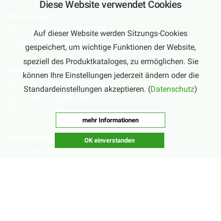
Diese Website verwendet Cookies
Hochsaison
Mo – Sa:
10:00 – 20:00 Uhr
Auf dieser Website werden Sitzungs-Cookies
(September – Februar)
gespeichert, um wichtige Funktionen der Website,
speziell des Produktkataloges, zu ermöglichen. Sie
Nebensaison
können Ihre Einstellungen jederzeit ändern oder die
Mo – Fr:
16:00 – 20:00 Uhr
Standardeinstellungen akzeptieren. (
Datenschutz
)
Sa:
10:00 – 20:00 Uhr
(März – August)
mehr Informationen
Geschlossen
OK einverstanden
Nachsaisonpause:
18.02. - 14.03.2026
Sommerpause:
29.06. - 01.08.2026