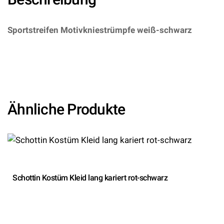
Sportstreifen Motivkniestrümpfe weiß-schwarz
–
(ARTIKEL/REFERNZ: 714718453972/LA5522WHBK –
Kategorie/Suche: – Hersteller: Leg Avenue Europe)
Ähnliche Produkte
Schottin Kostüm Kleid lang kariert rot-schwarz