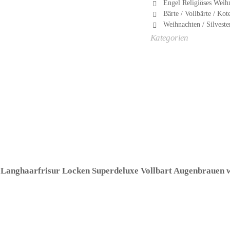
Engel Religiöses Weihn
Bärte / Vollbärte / Kot
Weihnachten / Silveste
Kategorien
 Langhaarfrisur Locken Superdeluxe Vollbart Augenbrauen 
ller: Widmann S.r.l.)