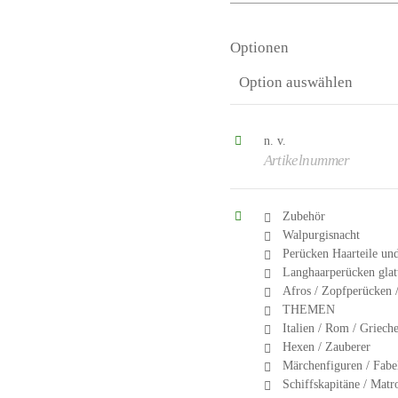
Optionen
n. v.
Artikelnummer
Zubehör
Walpurgisnacht
Perücken Haarteile un
Langhaarperücken glatt
Afros / Zopfperücken /
THEMEN
Italien / Rom / Griech
Hexen / Zauberer
Märchenfiguren / Fabe
Schiffskapitäne / Matr