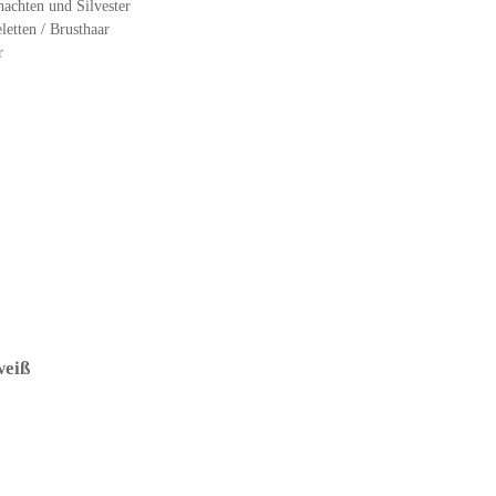
achten und Silvester
eletten / Brusthaar
r
weiß
– (ARTIKEL/REFERNZ: