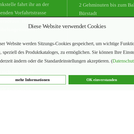
kstelle fahrt ihr an der
2 Gehminuten bis zum Ba
enden Vorfahrtstrasse
Bürstadt
eradeaus. Ihr seid bereits
Diese Website verwendet Cookies
Nibelungenstrasse.
ser Website werden Sitzungs-Cookies gespeichert, um wichtige Funkti
snummer 112-114 liegt in
, speziell des Produktkataloges, zu ermöglichen. Sie können Ihre Einst
chtung rechts. Auf der
ederzeit ändern oder die Standardeinstellungen akzeptieren. (
Datenschut
er liegenden Seite
t sich ein großer
mehr Informationen
OK einverstanden
tz. In der Hochsaison
wir zusätzliche
lichkeiten aus.