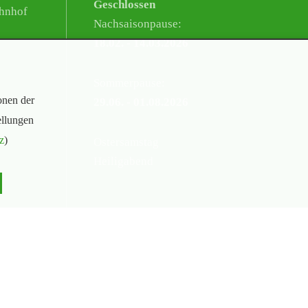
Geschlossen
hnhof
Nachsaisonpause:
18.02. - 14.03.2026
Sommerpause:
onen der
29.06. - 01.08.2026
ellungen
z
)
Ostersamstag
Heiligabend