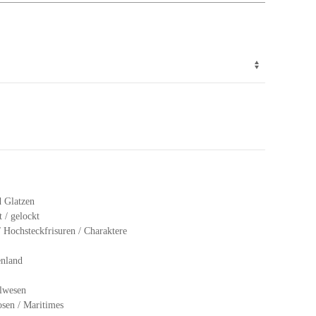
d Glatzen
 / gelockt
 Hochsteckfrisuren / Charaktere
enland
lwesen
osen / Maritimes