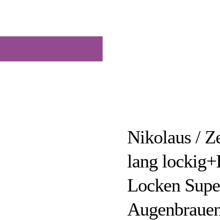
Nikolaus / Z
lang lockig+
Locken Super
Augenbrauen