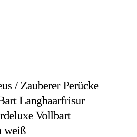
eus / Zauberer Perücke
Bart Langhaarfrisur
deluxe Vollbart
 weiß