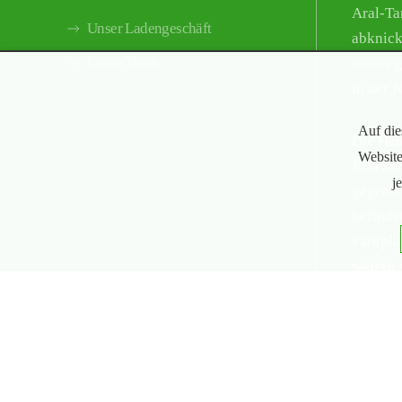
Aral-Tan
Unser Ladengeschäft
abknick
Unser Team
weiter g
in der 
Auf die
Die Hau
Website
Fahrtri
j
gegenüb
befinde
Parkpla
weisen 
Parkmög