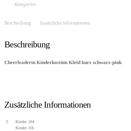
Kategorien
Beschreibung
Zusätzliche Informationen
Beschreibung
Cheerleaderin Kinderkostüm Kleid kurz schwarz-pink
–
(ARTIKEL/REFERNZ: 8003558024445/WI02444-
8003558024452/WI02445-8003558024469/WI02446-
8003558024476/WI02447-8003558024483/WI02448 –
Kategorie/Suche: – Hersteller: Widmann S.r.l.)
Zusätzliche Informationen
Kinder 104
Kinder 116