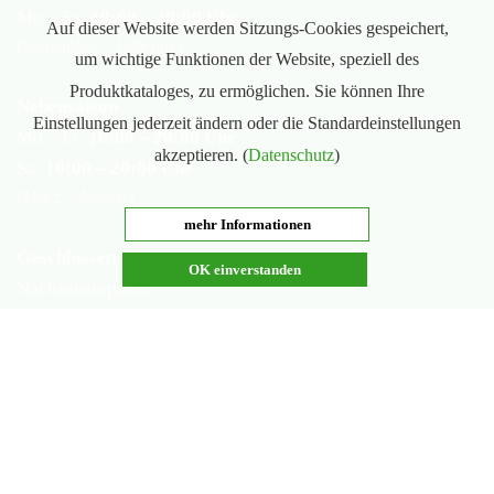
Mo – Sa:
10:00 – 20:00 Uhr
Auf dieser Website werden Sitzungs-Cookies gespeichert,
(September – Februar)
um wichtige Funktionen der Website, speziell des
Produktkataloges, zu ermöglichen. Sie können Ihre
Nebensaison
Einstellungen jederzeit ändern oder die Standardeinstellungen
Mo – Fr:
16:00 – 20:00 Uhr
akzeptieren. (
Datenschutz
)
Sa:
10:00 – 20:00 Uhr
(März – August)
mehr Informationen
Geschlossen
OK einverstanden
Nachsaisonpause:
18.02. - 14.03.2026
Sommerpause:
29.06. - 01.08.2026
Ostersamstag