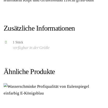
leutendem Kopf und Gruselsound 110cm grau-bunt
–
(ARTIKEL/REFERNZ: 8003558032426/WI03242 –
Kategorie/Suche: Chuckey die Mörderpuppe – Hersteller:
Widmann S.r.l.)
Zusätzliche Informationen
1 Stück
verfügbar in der Größe
Ähnliche Produkte