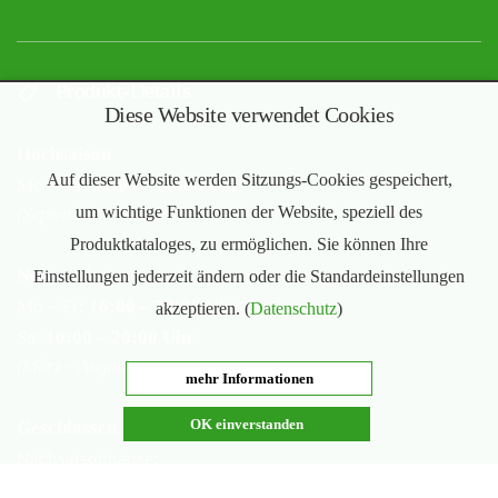
Produkt-Details
Diese Website verwendet Cookies
Hochsaison
Auf dieser Website werden Sitzungs-Cookies gespeichert,
Mo – Sa:
10:00 – 20:00 Uhr
um wichtige Funktionen der Website, speziell des
(September – Februar)
Produktkataloges, zu ermöglichen. Sie können Ihre
Nebensaison
Einstellungen jederzeit ändern oder die Standardeinstellungen
Mo – Fr:
16:00 – 20:00 Uhr
akzeptieren. (
Datenschutz
)
Sa:
10:00 – 20:00 Uhr
(März – August)
mehr Informationen
OK einverstanden
Geschlossen
Nachsaisonpause:
18.02. - 14.03.2026