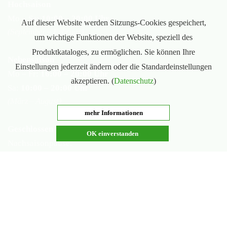
Hochsaison
Mo – Sa:
10:00 – 20:00 Uhr
Auf dieser Website werden Sitzungs-Cookies gespeichert,
(September – Februar)
um wichtige Funktionen der Website, speziell des
Produktkataloges, zu ermöglichen. Sie können Ihre
Nebensaison
Einstellungen jederzeit ändern oder die Standardeinstellungen
Mo – Fr:
16:00 – 20:00 Uhr
akzeptieren. (
Datenschutz
)
Sa:
10:00 – 20:00 Uhr
(März – August)
mehr Informationen
Geschlossen
OK einverstanden
Nachsaisonpause:
18.02. - 14.03.2026
Sommerpause:
29.06. - 01.08.2026