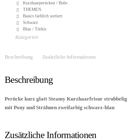
Kurzhaarperücken / Bobs
THEMEN
Basics farblich sortiert
Schwarz
Blau / Türkis
Kategorien
Beschreibung
Zusätzliche Informationen
Beschreibung
Perücke kurz glatt Steamy Kurzhaarfrisur strubbelig
mit Pony und Strähnen zweifarbig schwarz-blau
–
(ARTIKEL/REFERNZ: 8003558044153/WI04415 –
Kategorie/Suche: – Hersteller: Widmann S.r.l.)
Zusätzliche Informationen