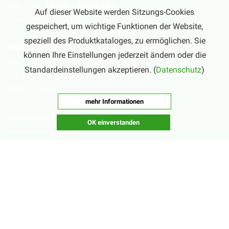
Mo – Sa:
10:00 – 20:00 Uhr
Auf dieser Website werden Sitzungs-Cookies
(September – Februar)
gespeichert, um wichtige Funktionen der Website,
speziell des Produktkataloges, zu ermöglichen. Sie
Nebensaison
können Ihre Einstellungen jederzeit ändern oder die
Mo – Fr:
16:00 – 20:00 Uhr
Standardeinstellungen akzeptieren. (
Datenschutz
)
Sa:
10:00 – 20:00 Uhr
(März – August)
mehr Informationen
Geschlossen
OK einverstanden
Nachsaisonpause:
18.02. - 14.03.2026
Sommerpause:
29.06. - 01.08.2026
Ostersamstag