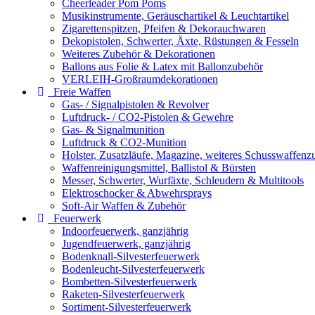
Cheerleader Pom Poms
Musikinstrumente, Geräuschartikel & Leuchtartikel
Zigarettenspitzen, Pfeifen & Dekorauchwaren
Dekopistolen, Schwerter, Äxte, Rüstungen & Fesseln
Weiteres Zubehör & Dekorationen
Ballons aus Folie & Latex mit Ballonzubehör
VERLEIH-Großraumdekorationen
Freie Waffen
Gas- / Signalpistolen & Revolver
Luftdruck- / CO2-Pistolen & Gewehre
Gas- & Signalmunition
Luftdruck & CO2-Munition
Holster, Zusatzläufe, Magazine, weiteres Schusswaffenz
Waffenreinigungsmittel, Ballistol & Bürsten
Messer, Schwerter, Wurfäxte, Schleudern & Multitools
Elektroschocker & Abwehrsprays
Soft-Air Waffen & Zubehör
Feuerwerk
Indoorfeuerwerk, ganzjährig
Jugendfeuerwerk, ganzjährig
Bodenknall-Silvesterfeuerwerk
Bodenleucht-Silvesterfeuerwerk
Bombetten-Silvesterfeuerwerk
Raketen-Silvesterfeuerwerk
Sortiment-Silvesterfeuerwerk