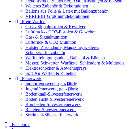
Dekopistolen, Schwerter, Äxte, Rüstungen & Fesseln
Weiteres Zubehör & Dekorationen
Ballons aus Folie & Latex mit Ballonzubehör
VERLEIH-Großraumdekorationen
Freie Waffen
Gas- / Signalpistolen & Revolver
Luftdruck- / CO2-Pistolen & Gewehre
Gas- & Signalmunition
Luftdruck & CO2-Munition
Holster, Zusatzläufe, Magazine, weiteres
Schusswaffenzubehör
Waffenreinigungsmittel, Ballistol & Bürsten
Messer, Schwerter, Wurfäxte, Schleudern & Multitools
Elektroschocker & Abwehrsprays
Soft-Air Waffen & Zubehör
Feuerwerk
Indoorfeuerwerk, ganzjährig
Jugendfeuerwerk, ganzjährig
Bodenknall-Silvesterfeuerwerk
Bodenleucht-Silvesterfeuerwerk
Bombetten-Silvesterfeuerwerk
Raketen-Silvesterfeuerwerk
Sortiment-Silvesterfeuerwerk
Facebook