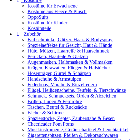
Kostüme
Kostüme für Erwachsene
Kostüme aus Fleece & Plüsch
OppoSuits
Kostüme für Kinder
Kostümteile
Zubehör
Farbschminke, Glitzer, Haar- & Bodyspray
Spezielaeffekte für Gesicht, Haut & Hände
Hüte, Mützen, Haarreife & Haarschmuck
Perücken, Haarteile & Glatzen
Augenmasken, Halbmasken & Vollmasken
Krägen, Krawatten, Fliegen & Halstücher
Hosenträger, Gürtel & Schärpen
Handschuhe & Armstulpen
Federboas, Marabu & Einzelfedern
Flügel, Heiligenscheine, Teufels- & Tierschwänze
Schmuck, Schmucksets, Orden & Abzeichen
Brillen, Lupen & Fernrohre
Taschen, Beutel & Rucksäcke
Fächer & Schirme
Spazierstöcke, Zepter, Zauberstäbe & Besen
Cheerleader Pom Poms
Musikinstrumente, Geräuschartikel & Leuchtartikel
Zigarettenspitzen, Pfeifen & Dekorauchwaren