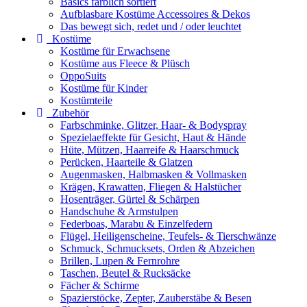
Basics farblich sortiert
Aufblasbare Kostüme Accessoires & Dekos
Das bewegt sich, redet und / oder leuchtet
Kostüme
Kostüme für Erwachsene
Kostüme aus Fleece & Plüsch
OppoSuits
Kostüme für Kinder
Kostümteile
Zubehör
Farbschminke, Glitzer, Haar- & Bodyspray
Spezielaeffekte für Gesicht, Haut & Hände
Hüte, Mützen, Haarreife & Haarschmuck
Perücken, Haarteile & Glatzen
Augenmasken, Halbmasken & Vollmasken
Krägen, Krawatten, Fliegen & Halstücher
Hosenträger, Gürtel & Schärpen
Handschuhe & Armstulpen
Federboas, Marabu & Einzelfedern
Flügel, Heiligenscheine, Teufels- & Tierschwänze
Schmuck, Schmucksets, Orden & Abzeichen
Brillen, Lupen & Fernrohre
Taschen, Beutel & Rucksäcke
Fächer & Schirme
Spazierstöcke, Zepter, Zauberstäbe & Besen