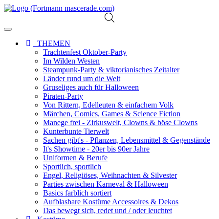
THEMEN
Trachtenfest Oktober-Party
Im Wilden Westen
Steampunk-Party & viktorianisches Zeitalter
Länder rund um die Welt
Gruseliges auch für Halloween
Piraten-Party
Von Rittern, Edelleuten & einfachem Volk
Märchen, Comics, Games & Science Fiction
Manege frei - Zirkuswelt, Clowns & böse Clowns
Kunterbunte Tierwelt
Sachen gibt's - Pflanzen, Lebensmittel & Gegenstände
It's Showtime - 20er bis 90er Jahre
Uniformen & Berufe
Sportlich, sportlich
Engel, Religiöses, Weihnachten & Silvester
Parties zwischen Karneval & Halloween
Basics farblich sortiert
Aufblasbare Kostüme Accessoires & Dekos
Das bewegt sich, redet und / oder leuchtet