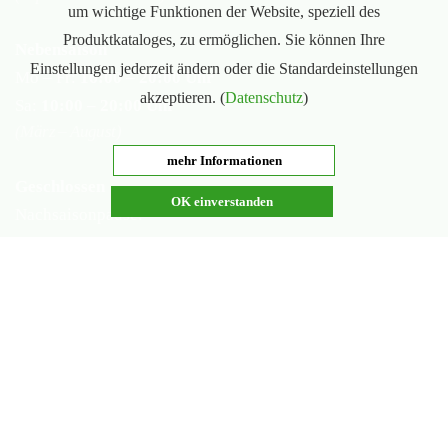
um wichtige Funktionen der Website, speziell des
Produktkataloges, zu ermöglichen. Sie können Ihre
Nebensaison
Einstellungen jederzeit ändern oder die Standardeinstellungen
Mo – Fr:
16:00 – 20:00 Uhr
akzeptieren. (
Datenschutz
)
Sa:
10:00 – 20:00 Uhr
(März – August)
mehr Informationen
Geschlossen
OK einverstanden
Nachsaisonpause:
18.02. - 14.03.2026
Sommerpause:
29.06. - 01.08.2026
Ostersamstag
Heiligabend