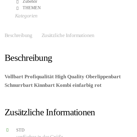
Zubehör
THEMEN
Kategorien
Beschreibung
Zusätzliche Informationen
Beschreibung
Vollbart Profiqualität High Quality Oberlippenbart
Schnurrbart Kinnbart Kombi einfarbig rot
–
(ARTIKEL/REFERNZ: 8003558078301/WI0783A –
Kategorie/Suche: – Hersteller: Widmann S.r.l.)
Zusätzliche Informationen
STD
verfügbar in der Größe