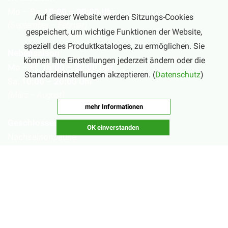
Mo – Sa:
10:00 – 20:00 Uhr
Auf dieser Website werden Sitzungs-Cookies
(September – Februar)
gespeichert, um wichtige Funktionen der Website,
speziell des Produktkataloges, zu ermöglichen. Sie
Nebensaison
können Ihre Einstellungen jederzeit ändern oder die
Mo – Fr:
16:00 – 20:00 Uhr
Standardeinstellungen akzeptieren. (
Datenschutz
)
Sa:
10:00 – 20:00 Uhr
(März – August)
mehr Informationen
Geschlossen
OK einverstanden
Nachsaisonpause:
18.02. - 14.03.2026
Sommerpause:
29.06. - 01.08.2026
Ostersamstag