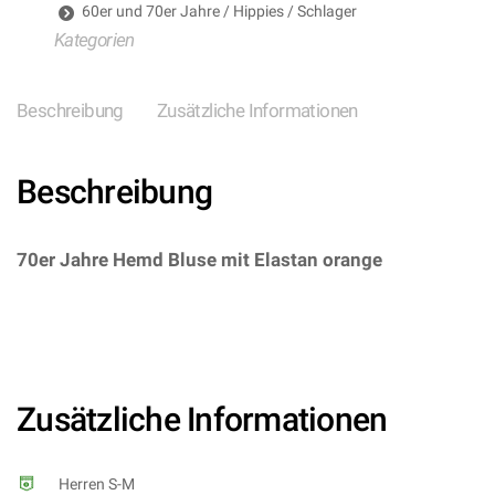
60er und 70er Jahre / Hippies / Schlager
Kategorien
Beschreibung
Zusätzliche Informationen
Beschreibung
70er Jahre Hemd Bluse mit Elastan orange
–
(ARTIKEL/REFERNZ: 8003558090440/WI09044-
8003558090457/WI09045-
8003558090464/WI09046 – Kategorie/Suche: –
Hersteller: Widmann S.r.l.)
Zusätzliche Informationen
Herren S-M