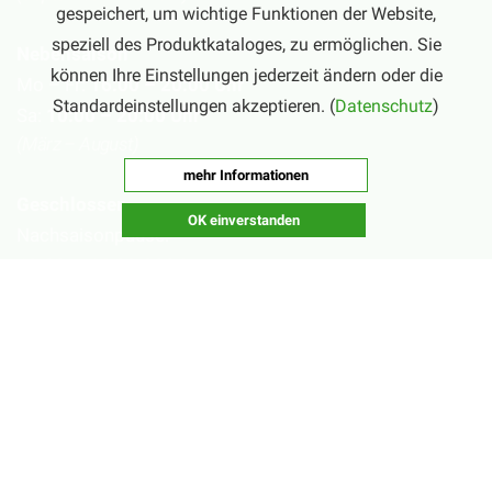
gespeichert, um wichtige Funktionen der Website,
speziell des Produktkataloges, zu ermöglichen. Sie
Nebensaison
können Ihre Einstellungen jederzeit ändern oder die
Mo – Fr:
16:00 – 20:00 Uhr
Standardeinstellungen akzeptieren. (
Datenschutz
)
Sa:
10:00 – 20:00 Uhr
(März – August)
mehr Informationen
Geschlossen
OK einverstanden
Nachsaisonpause:
18.02. - 14.03.2026
Sommerpause:
29.06. - 01.08.2026
Ostersamstag
Heiligabend