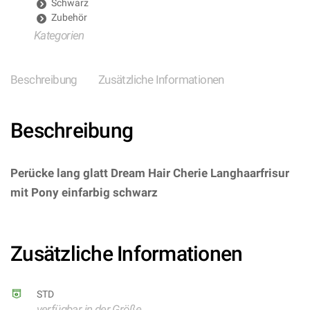
Schwarz
Zubehör
Kategorien
Beschreibung
Zusätzliche Informationen
Beschreibung
Perücke lang glatt Dream Hair Cherie Langhaarfrisur
mit Pony einfarbig schwarz
– (ARTIKEL/REFERNZ:
8003558091829/WIE9182 – Kategorie/Suche: –
Hersteller: Widmann S.r.l.)
Zusätzliche Informationen
STD
verfügbar in der Größe