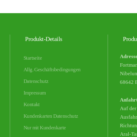
Produkt-Details
Produ
Adress
Startseite
Fortma
Allg. Geschäftsbedingungen
Nibelun
Datenschutz
68642 B
Impressum
Anfahr
Kontakt
Auf der
Kundenkarten Datenschutz
Ausfahr
Richtun
Nur mit Kundenkarte
Aral-Tan