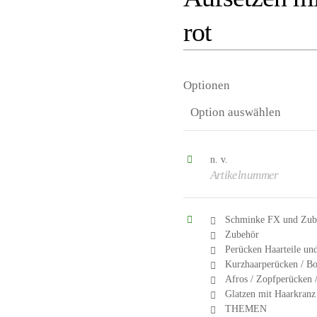
rot
Optionen
n. v.
Artikelnummer
Schminke FX und Zube
Zubehör
Perücken Haarteile un
Kurzhaarperücken / B
Afros / Zopfperücken /
Glatzen mit Haarkranz 
THEMEN