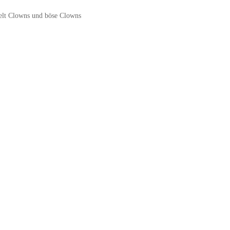
elt Clowns und böse Clowns
– (ARTIKEL/REFERNZ: 8003558229307/WI2293R