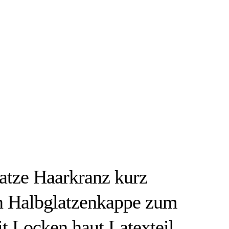
atze Haarkranz kurz
n Halbglatzenkappe zum
t Locken haut Latexteil