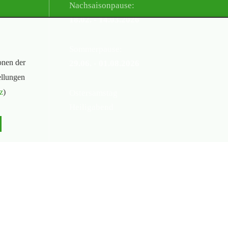
Nachsaisonpause:
18.02. - 14.03.2026
Sommerpause:
onen der
29.06. - 01.08.2026
ellungen
z
)
Ostersamstag
Heiligabend