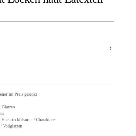
hör im Preis gesenkt
d Glatzen
obs
 Hochsteckfrisuren / Charaktere
/ Vollglatzen