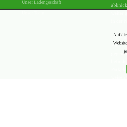
Unser Ladengeschäft
abknick
Unser Team
weiter g
in der 
Auf die
Die Hau
Website
Fahrtri
j
gegenüb
befinde
Parkpla
weisen 
Parkmög