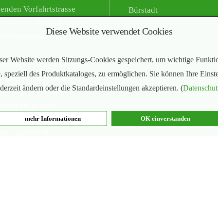
enden Vorfahrtstrasse
Bürstadt
eradeaus. Ihr seid bereits
Diese Website verwendet Cookies
Nibelungenstrasse.
ser Website werden Sitzungs-Cookies gespeichert, um wichtige Funkti
snummer 112-114 liegt in
, speziell des Produktkataloges, zu ermöglichen. Sie können Ihre Einst
chtung rechts. Auf der
ederzeit ändern oder die Standardeinstellungen akzeptieren. (
Datenschut
er liegenden Seite
t sich ein großer
tz. In der Hochsaison
mehr Informationen
OK einverstanden
wir zusätzliche
lichkeiten aus.
©2026 Copyright by
Fortmann mascerade.com