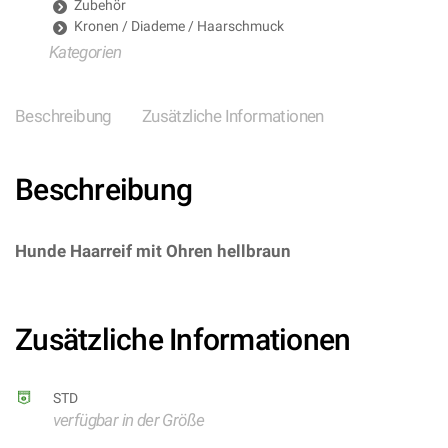
Zubehör
Kronen / Diademe / Haarschmuck
Kategorien
Beschreibung
Zusätzliche Informationen
Beschreibung
Hunde Haarreif mit Ohren hellbraun
–
(ARTIKEL/REFERNZ: 8003558233106/WI2331G –
Kategorie/Suche: – Hersteller: Widmann S.r.l.)
Zusätzliche Informationen
STD
verfügbar in der Größe