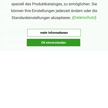
speziell des Produktkataloges, zu ermöglichen. Sie
Nebensaison
können Ihre Einstellungen jederzeit ändern oder die
Mo – Fr:
16:00 – 20:00 Uhr
Standardeinstellungen akzeptieren. (
Datenschutz
)
Sa:
10:00 – 20:00 Uhr
(März – August)
mehr Informationen
Geschlossen
OK einverstanden
Nachsaisonpause:
18.02. - 14.03.2026
Sommerpause:
29.06. - 01.08.2026
Ostersamstag
Heiligabend