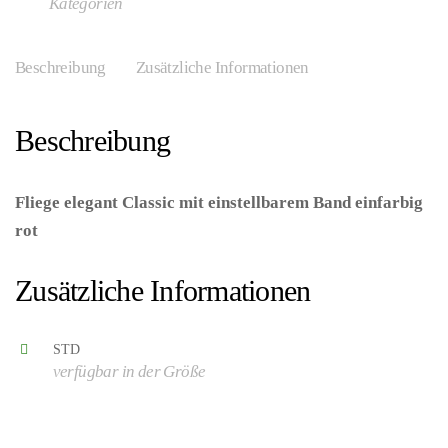
Kategorien
Beschreibung
Zusätzliche Informationen
Beschreibung
Fliege elegant Classic mit einstellbarem Band einfarbig
rot
– (ARTIKEL/REFERNZ: 8003558288502/WI2885R –
Kategorie/Suche: – Hersteller: Widmann S.r.l.)
Zusätzliche Informationen
STD
verfügbar in der Größe