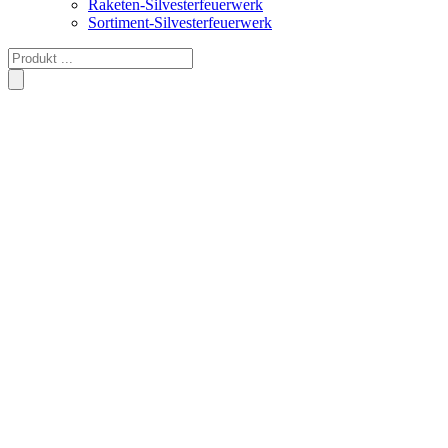
Raketen-Silvesterfeuerwerk
Sortiment-Silvesterfeuerwerk
Products
search