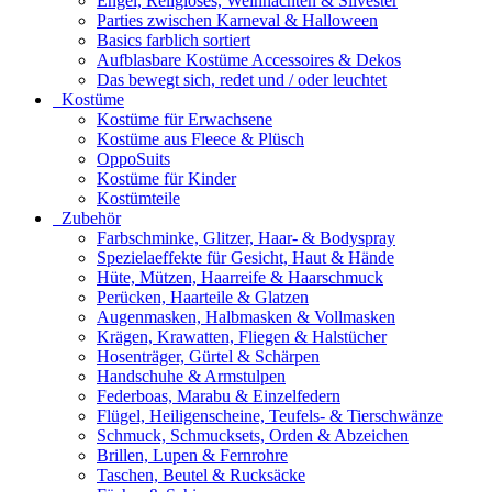
Engel, Religiöses, Weihnachten & Silvester
Parties zwischen Karneval & Halloween
Basics farblich sortiert
Aufblasbare Kostüme Accessoires & Dekos
Das bewegt sich, redet und / oder leuchtet
Kostüme
Kostüme für Erwachsene
Kostüme aus Fleece & Plüsch
OppoSuits
Kostüme für Kinder
Kostümteile
Zubehör
Farbschminke, Glitzer, Haar- & Bodyspray
Spezielaeffekte für Gesicht, Haut & Hände
Hüte, Mützen, Haarreife & Haarschmuck
Perücken, Haarteile & Glatzen
Augenmasken, Halbmasken & Vollmasken
Krägen, Krawatten, Fliegen & Halstücher
Hosenträger, Gürtel & Schärpen
Handschuhe & Armstulpen
Federboas, Marabu & Einzelfedern
Flügel, Heiligenscheine, Teufels- & Tierschwänze
Schmuck, Schmucksets, Orden & Abzeichen
Brillen, Lupen & Fernrohre
Taschen, Beutel & Rucksäcke