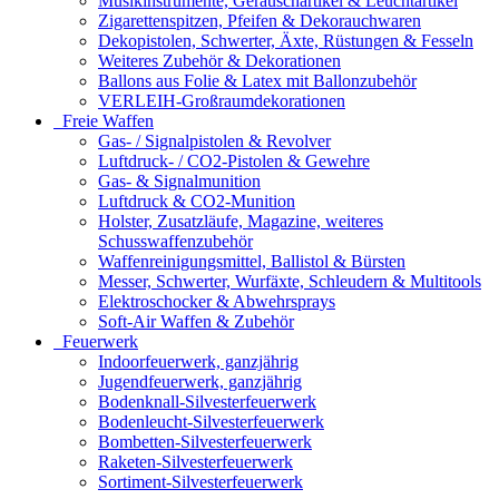
Musikinstrumente, Geräuschartikel & Leuchtartikel
Zigarettenspitzen, Pfeifen & Dekorauchwaren
Dekopistolen, Schwerter, Äxte, Rüstungen & Fesseln
Weiteres Zubehör & Dekorationen
Ballons aus Folie & Latex mit Ballonzubehör
VERLEIH-Großraumdekorationen
Freie Waffen
Gas- / Signalpistolen & Revolver
Luftdruck- / CO2-Pistolen & Gewehre
Gas- & Signalmunition
Luftdruck & CO2-Munition
Holster, Zusatzläufe, Magazine, weiteres
Schusswaffenzubehör
Waffenreinigungsmittel, Ballistol & Bürsten
Messer, Schwerter, Wurfäxte, Schleudern & Multitools
Elektroschocker & Abwehrsprays
Soft-Air Waffen & Zubehör
Feuerwerk
Indoorfeuerwerk, ganzjährig
Jugendfeuerwerk, ganzjährig
Bodenknall-Silvesterfeuerwerk
Bodenleucht-Silvesterfeuerwerk
Bombetten-Silvesterfeuerwerk
Raketen-Silvesterfeuerwerk
Sortiment-Silvesterfeuerwerk