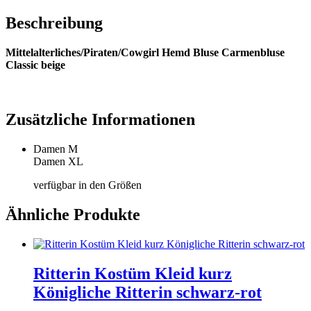
Beschreibung
Mittelalterliches/Piraten/Cowgirl Hemd Bluse Carmenbluse
Classic beige
– (ARTIKEL/REFERNZ:
8003558421107/WI4211G-8003558421602/WI4216A –
Kategorie/Suche: – Hersteller: Widmann S.r.l.)
Zusätzliche Informationen
Damen M
Damen XL
verfügbar in den Größen
Ähnliche Produkte
Ritterin Kostüm Kleid kurz
Königliche Ritterin schwarz-rot