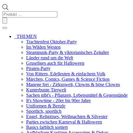
Products
search
THEMEN
Trachtenfest Oktober-Party
Im Wilden Westen
Steampunk-Party & viktorianisches Zeitalter
Länder rund um die Welt
Gruseliges auch für Halloween
Piraten-Party
Von Rittern, Edelleuten & einfachem Volk
Märchen, Comics, Games & Science Fiction
Manege frei - Zirkuswelt, Clowns & böse Clowns
Kunterbunte Tierwelt
Sachen gibt's - Pflanzen, Lebensmittel & Gegenstände
It's Showtime - 20er bis 90er Jahre
Uniformen & Berufe
Sportlich, sportlich
Engel, Religiöses, Weihnachten & Silvester
Parties zwischen Karneval & Halloween
Basics farblich sortiert
Aufblasbare Kostüme Accessoires & Dekos