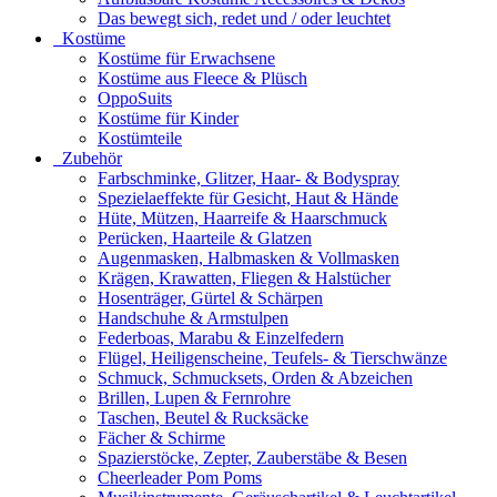
Das bewegt sich, redet und / oder leuchtet
Kostüme
Kostüme für Erwachsene
Kostüme aus Fleece & Plüsch
OppoSuits
Kostüme für Kinder
Kostümteile
Zubehör
Farbschminke, Glitzer, Haar- & Bodyspray
Spezielaeffekte für Gesicht, Haut & Hände
Hüte, Mützen, Haarreife & Haarschmuck
Perücken, Haarteile & Glatzen
Augenmasken, Halbmasken & Vollmasken
Krägen, Krawatten, Fliegen & Halstücher
Hosenträger, Gürtel & Schärpen
Handschuhe & Armstulpen
Federboas, Marabu & Einzelfedern
Flügel, Heiligenscheine, Teufels- & Tierschwänze
Schmuck, Schmucksets, Orden & Abzeichen
Brillen, Lupen & Fernrohre
Taschen, Beutel & Rucksäcke
Fächer & Schirme
Spazierstöcke, Zepter, Zauberstäbe & Besen
Cheerleader Pom Poms