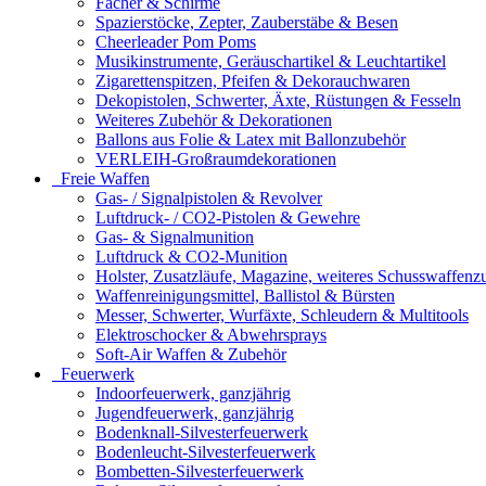
Fächer & Schirme
Spazierstöcke, Zepter, Zauberstäbe & Besen
Cheerleader Pom Poms
Musikinstrumente, Geräuschartikel & Leuchtartikel
Zigarettenspitzen, Pfeifen & Dekorauchwaren
Dekopistolen, Schwerter, Äxte, Rüstungen & Fesseln
Weiteres Zubehör & Dekorationen
Ballons aus Folie & Latex mit Ballonzubehör
VERLEIH-Großraumdekorationen
Freie Waffen
Gas- / Signalpistolen & Revolver
Luftdruck- / CO2-Pistolen & Gewehre
Gas- & Signalmunition
Luftdruck & CO2-Munition
Holster, Zusatzläufe, Magazine, weiteres Schusswaffenz
Waffenreinigungsmittel, Ballistol & Bürsten
Messer, Schwerter, Wurfäxte, Schleudern & Multitools
Elektroschocker & Abwehrsprays
Soft-Air Waffen & Zubehör
Feuerwerk
Indoorfeuerwerk, ganzjährig
Jugendfeuerwerk, ganzjährig
Bodenknall-Silvesterfeuerwerk
Bodenleucht-Silvesterfeuerwerk
Bombetten-Silvesterfeuerwerk