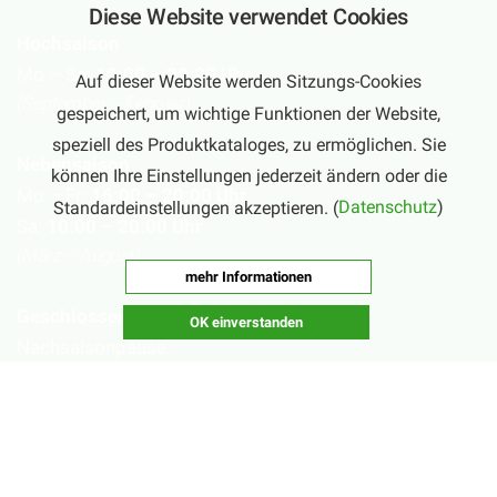
Diese Website verwendet Cookies
Hochsaison
Mo – Sa:
10:00 – 20:00 Uhr
Auf dieser Website werden Sitzungs-Cookies
(September – Februar)
gespeichert, um wichtige Funktionen der Website,
speziell des Produktkataloges, zu ermöglichen. Sie
Nebensaison
können Ihre Einstellungen jederzeit ändern oder die
Mo – Fr:
16:00 – 20:00 Uhr
Standardeinstellungen akzeptieren. (
Datenschutz
)
Sa:
10:00 – 20:00 Uhr
(März – August)
mehr Informationen
Geschlossen
OK einverstanden
Nachsaisonpause:
18.02. - 14.03.2026
Sommerpause:
29.06. - 01.08.2026