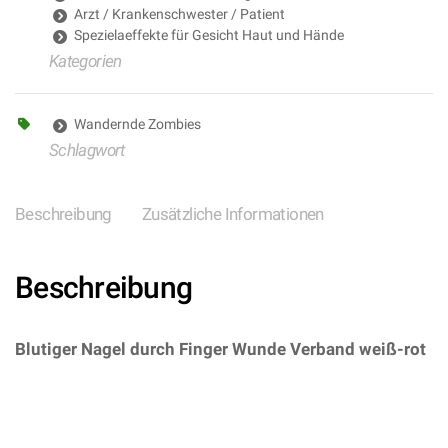
Arzt / Krankenschwester / Patient
Spezielaeffekte für Gesicht Haut und Hände
Kategorien
Wandernde Zombies
Schlagwort
Beschreibung
Zusätzliche Informationen
Beschreibung
Blutiger Nagel durch Finger Wunde Verband weiß-rot
– (ARTIKEL/REFERNZ: 8003558480302/WI4803D –
Kategorie/Suche: The Walking Dead – Hersteller:
Widmann S.r.l.)