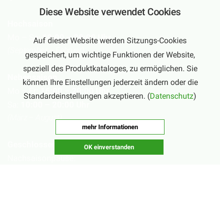
Diese Website verwendet Cookies
Hochsaison
Mo – Sa:
10:00 – 20:00 Uhr
Auf dieser Website werden Sitzungs-Cookies
(September – Februar)
gespeichert, um wichtige Funktionen der Website,
speziell des Produktkataloges, zu ermöglichen. Sie
Nebensaison
können Ihre Einstellungen jederzeit ändern oder die
Mo – Fr:
16:00 – 20:00 Uhr
Standardeinstellungen akzeptieren. (
Datenschutz
)
Sa:
10:00 – 20:00 Uhr
(März – August)
mehr Informationen
Geschlossen
OK einverstanden
Nachsaisonpause:
18.02. - 14.03.2026
Sommerpause:
29.06. - 01.08.2026