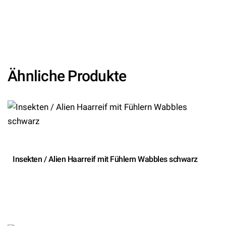
(ARTIKEL/REFERNZ: 8003558548309/WI5483C –
Kategorie/Suche: – Hersteller: Widmann S.r.l.)
Ähnliche Produkte
Insekten / Alien Haarreif mit Fühlern Wabbles schwarz