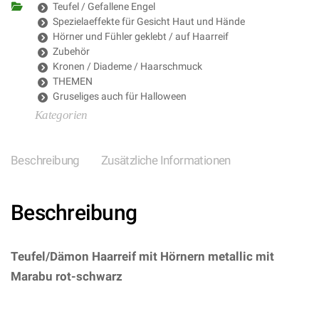
Teufel / Gefallene Engel
Spezielaeffekte für Gesicht Haut und Hände
Hörner und Fühler geklebt / auf Haarreif
Zubehör
Kronen / Diademe / Haarschmuck
THEMEN
Gruseliges auch für Halloween
Kategorien
Beschreibung
Zusätzliche Informationen
Beschreibung
Teufel/Dämon Haarreif mit Hörnern metallic mit
Marabu rot-schwarz
– (ARTIKEL/REFERNZ:
8003558811823/WI81182 – Kategorie/Suche: –
Hersteller: Widmann S.r.l.)