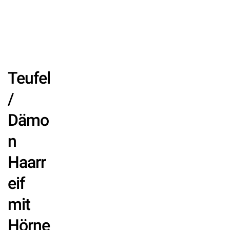
Teufel
/
Dämo
n
Haarr
eif
mit
Hörne