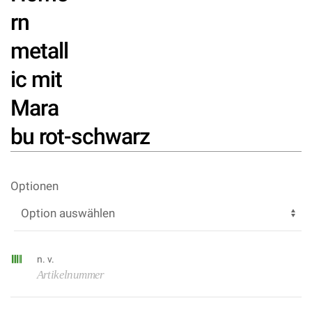
rn
metall
ic mit
Mara
bu rot-schwarz
Optionen
n. v.
Artikelnummer