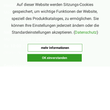
Auf dieser Website werden Sitzungs-Cookies
Hochsaison
gespeichert, um wichtige Funktionen der Website,
Mo – Sa:
10:00 – 20:00 Uhr
speziell des Produktkataloges, zu ermöglichen. Sie
(September – Februar)
können Ihre Einstellungen jederzeit ändern oder die
Nebensaison
Standardeinstellungen akzeptieren. (
Datenschutz
)
Mo – Fr:
16:00 – 20:00 Uhr
Sa:
10:00 – 20:00 Uhr
mehr Informationen
(März – August)
OK einverstanden
Geschlossen
Nachsaisonpause:
18.02. - 14.03.2026
Sommerpause:
29.06. - 01.08.2026