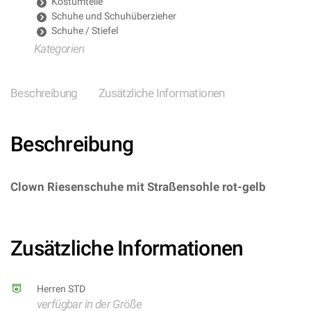
Kostümteile
Schuhe und Schuhüberzieher
Schuhe / Stiefel
Kategorien
Beschreibung
Zusätzliche Informationen
Beschreibung
Clown Riesenschuhe mit Straßensohle rot-gelb
–
(ARTIKEL/REFERNZ: 8003558914609/WI9146P –
Kategorie/Suche: – Hersteller: Widmann S.r.l.)
Zusätzliche Informationen
Herren STD
verfügbar in der Größe