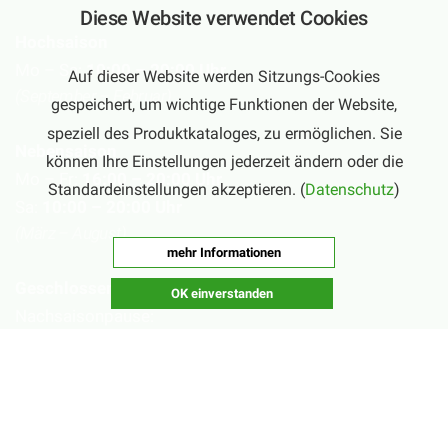
Diese Website verwendet Cookies
Hochsaison
Mo – Sa:
10:00 – 20:00 Uhr
Auf dieser Website werden Sitzungs-Cookies
(September – Februar)
gespeichert, um wichtige Funktionen der Website,
speziell des Produktkataloges, zu ermöglichen. Sie
Nebensaison
können Ihre Einstellungen jederzeit ändern oder die
Mo – Fr:
16:00 – 20:00 Uhr
Standardeinstellungen akzeptieren. (
Datenschutz
)
Sa:
10:00 – 20:00 Uhr
(März – August)
mehr Informationen
Geschlossen
OK einverstanden
Nachsaisonpause:
18.02. - 14.03.2026
Sommerpause:
29.06. - 01.08.2026