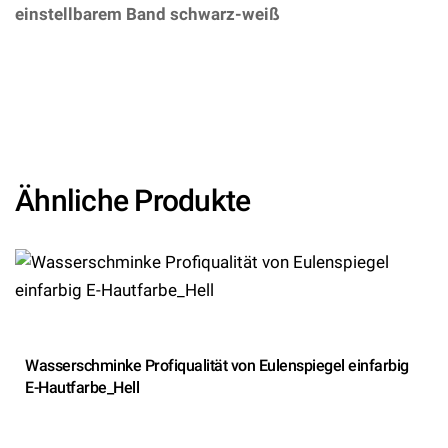
einstellbarem Band schwarz-weiß
–
(ARTIKEL/REFERNZ: 8003558956937/WI95693 –
Kategorie/Suche: Dia de los Muertos Catrina Tag der
Toten – Hersteller: Widmann S.r.l.)
Ähnliche Produkte
Wasserschminke Profiqualität von Eulenspiegel einfarbig
E-Hautfarbe_Hell