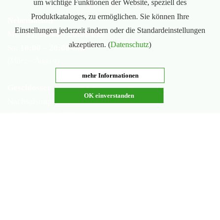
um wichtige Funktionen der Website, speziell des
Produktkataloges, zu ermöglichen. Sie können Ihre
Nebensaison
Einstellungen jederzeit ändern oder die Standardeinstellungen
Mo – Fr:
16:00 – 20:00 Uhr
akzeptieren. (
Datenschutz
)
Sa:
10:00 – 20:00 Uhr
(März – August)
mehr Informationen
Geschlossen
OK einverstanden
Nachsaisonpause:
18.02. - 14.03.2026
Sommerpause:
29.06. - 01.08.2026
Ostersamstag
Heiligabend