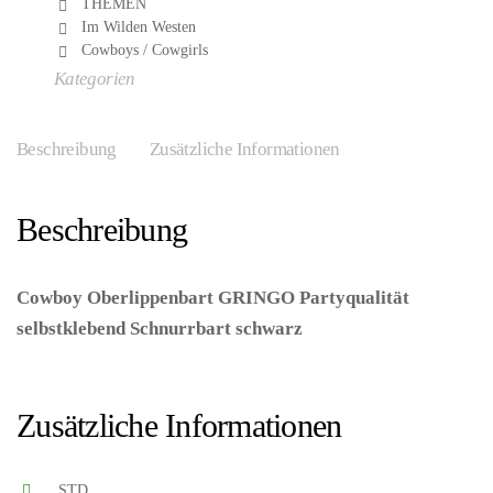
THEMEN
Im Wilden Westen
Cowboys / Cowgirls
Kategorien
Beschreibung
Zusätzliche Informationen
Beschreibung
Cowboy Oberlippenbart GRINGO Partyqualität
selbstklebend Schnurrbart schwarz
–
(ARTIKEL/REFERNZ: 8712026018052/BO01805 –
Kategorie/Suche: – Hersteller: Boland BV)
Zusätzliche Informationen
STD