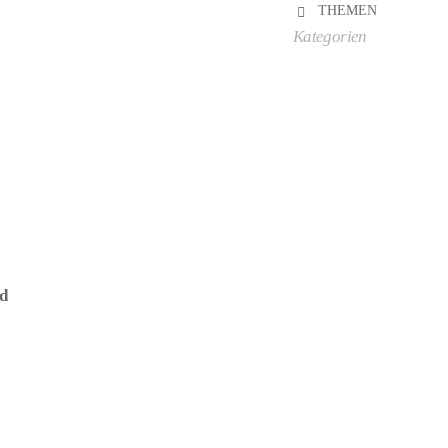
THEMEN
Kategorien
ld
– (ARTIKEL/REFERNZ: 8712026529817/BO52981 – Kategorie/