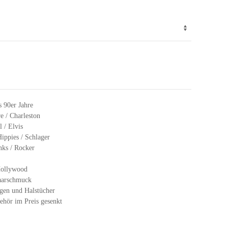
s 90er Jahre
e / Charleston
 / Elvis
Hippies / Schlager
nks / Rocker
Hollywood
aarschmuck
gen und Halstücher
hör im Preis gesenkt