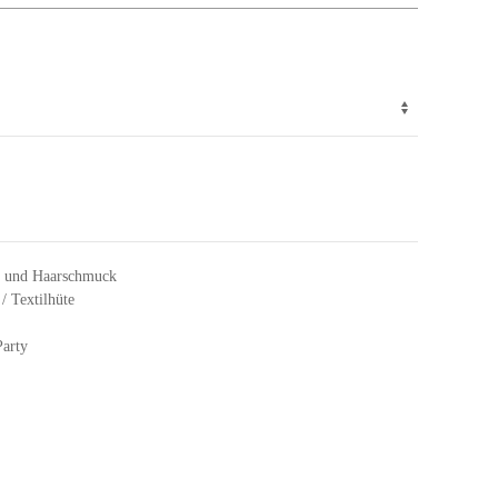
e und Haarschmuck
 / Textilhüte
Party