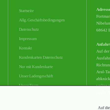
Adress
Startseite
Fortma
Allg. Geschäftsbedingungen
Nibelun
Datenschutz
68642 B
Impressum
Anfahr
Kontakt
Auf der
Kundenkarten Datenschutz
Ausfahr
Richtun
Nur mit Kundenkarte
Aral-Tan
Unser Ladengeschäft
abknick
Unser Team
weiter g
in der 
Die Hau
Auf die