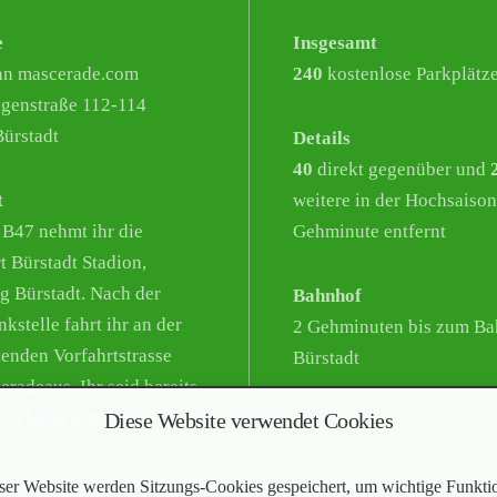
e
Insgesamt
nn mascerade.com
240
kostenlose Parkplätz
genstraße 112-114
ürstadt
Details
40
direkt gegenüber und
t
weitere in der Hochsaison
 B47 nehmt ihr die
Gehminute entfernt
t Bürstadt Stadion,
g Bürstadt. Nach der
Bahnhof
kstelle fahrt ihr an der
2 Gehminuten bis zum Ba
enden Vorfahrtstrasse
Bürstadt
eradeaus. Ihr seid bereits
Nibelungenstrasse.
Diese Website verwendet Cookies
snummer 112-114 liegt in
ser Website werden Sitzungs-Cookies gespeichert, um wichtige Funkti