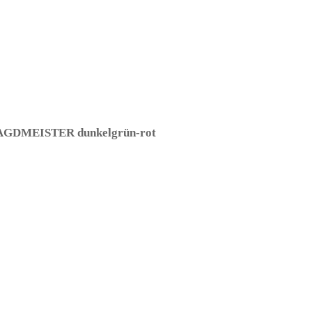
 JAGDMEISTER dunkelgrün-rot
– (ARTIKEL/REFERNZ: 871202