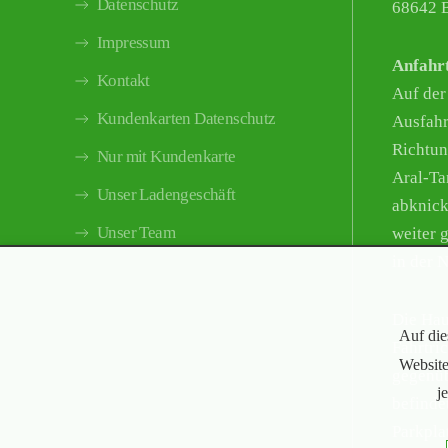
Datenschutz
68642 B
Impressum
Anfahr
Kontakt
Auf der
Kundenkarten Datenschutz
Ausfahr
Richtun
Nur mit Kundenkarte
Aral-Tan
Unser Ladengeschäft
abknick
Unser Team
weiter g
in der 
Die Hau
Auf die
Fahrtri
Website
gegenüb
j
befinde
Parkpla