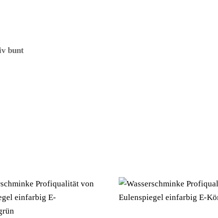
v bunt
– (ARTIKEL/REFERNZ: 8712026555014/BO55501 – Kateg