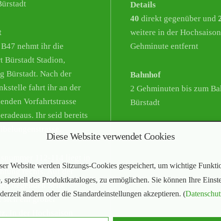
ürstadt
Details
40
direkt gegenüber und
t
weitere in der Hochsaison
 B47 nehmt ihr die
Gehminute entfernt
t Bürstadt Stadion,
g Bürstadt. Nach der
Bahnhof
kstelle fahrt ihr an der
2 Gehminuten bis zum Ba
enden Vorfahrtstrasse
Bürstadt
eradeaus. Ihr seid bereits
Nibelungenstrasse.
Diese Website verwendet Cookies
snummer 112-114 liegt in
ser Website werden Sitzungs-Cookies gespeichert, um wichtige Funkti
chtung rechts. Auf der
, speziell des Produktkataloges, zu ermöglichen. Sie können Ihre Einst
er liegenden Seite
ederzeit ändern oder die Standardeinstellungen akzeptieren. (
Datenschut
t sich ein großer
tz. In der Hochsaison