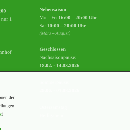
Nebensaison
200
Mo – Fr:
16:00 – 20:00 Uhr
 nur 1
Sa:
10:00 – 20:00 Uhr
(März – August)
Geschlossen
hnhof
Nachsaisonpause:
18.02. - 14.03.2026
Sommerpause:
29.06. - 01.08.2026
onen der
ellungen
Ostersamstag
z
)
Heiligabend