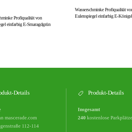
Wasserschminke Profiqualität vo
Eulenspiegel einfarbig E-Königs
minke Profiqualität von
egel einfarbig E-Smaragdgrün
dukt-Details
Produkt-Details
e
Insgesamt
nn mascerade.com
240
kostenlose Parkplätz
genstraße 112-114