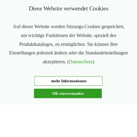
Diese Website verwendet Cookies
Hochsaison
Mo – Sa:
10:00 – 20:00 Uhr
Auf dieser Website werden Sitzungs-Cookies gespeichert,
(September – Februar)
um wichtige Funktionen der Website, speziell des
Produktkataloges, zu ermöglichen. Sie können Ihre
Nebensaison
Einstellungen jederzeit ändern oder die Standardeinstellungen
Mo – Fr:
16:00 – 20:00 Uhr
akzeptieren. (
Datenschutz
)
Sa:
10:00 – 20:00 Uhr
(März – August)
mehr Informationen
Geschlossen
OK einverstanden
Nachsaisonpause:
18.02. - 14.03.2026
Sommerpause:
29.06. - 01.08.2026