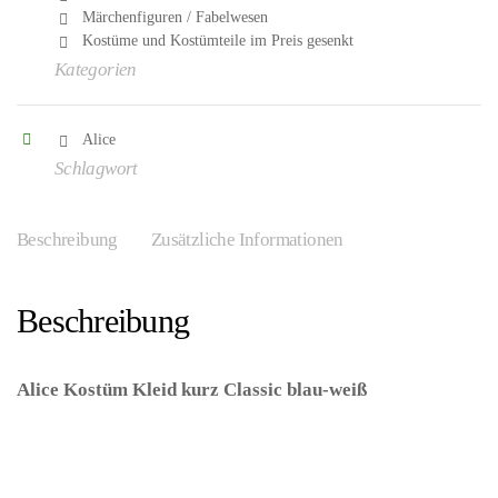
Märchenfiguren / Fabelwesen
Kostüme und Kostümteile im Preis gesenkt
Kategorien
Alice
Schlagwort
Beschreibung
Zusätzliche Informationen
Beschreibung
Alice Kostüm Kleid kurz Classic blau-weiß
–
(ARTIKEL/REFERNZ: 8712364293630/FF50915036-38-
8712364293647/FF50915040-42-
8712364293654/FF50915044-46 – Kategorie/Suche: